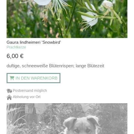
Gaura lindheimeri 'Snowbird'
Prachtkerze
6,00
€
duftige, schneeweiße Blütenrispen; lange Blütezeit
IN DEN WARENKORB
Postversand möglich
Abholung vor Ort