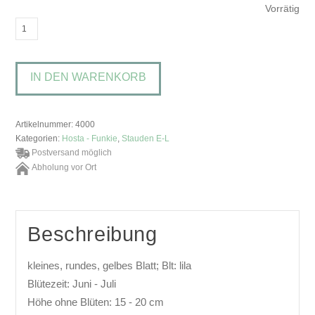
Vorrätig
Hosta
'Sun
Mouse'Funkie,
IN DEN WARENKORB
Herzlilie
Menge
Artikelnummer:
4000
Kategorien:
Hosta - Funkie
,
Stauden E-L
Postversand möglich
Abholung vor Ort
Beschreibung
kleines, rundes, gelbes Blatt; Blt: lila
Blütezeit: Juni - Juli
Höhe ohne Blüten: 15 - 20 cm