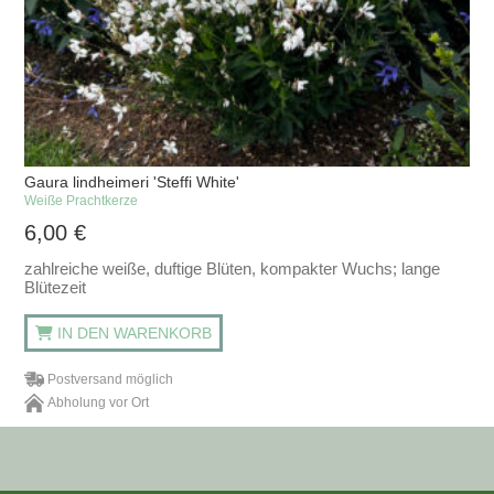
Gaura lindheimeri 'Steffi White'
Weiße Prachtkerze
6,00
€
zahlreiche weiße, duftige Blüten, kompakter Wuchs; lange
Blütezeit
IN DEN WARENKORB
Postversand möglich
Abholung vor Ort