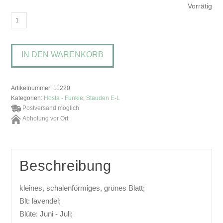
Vorrätig
Hosta
'Teaspoon'Funkie,
Herzlilie
IN DEN WARENKORB
Menge
Artikelnummer:
11220
Kategorien:
Hosta - Funkie
,
Stauden E-L
Postversand möglich
Abholung vor Ort
Beschreibung
kleines, schalenförmiges, grünes Blatt;
Blt: lavendel;
Blüte: Juni - Juli;