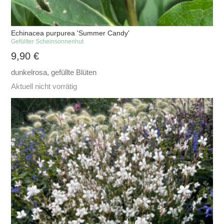
Echinacea purpurea 'Summer Candy'
Gefüllter Scheinsonnenhut
9,90
€
dunkelrosa, gefüllte Blüten
Aktuell nicht vorrätig