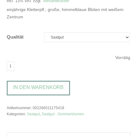
incl. 13% VAT
zzgl.
Versandkosten
einjährige Kletterpfl.; große, himmelblaue Blüten mit weißem
Zentrum
Qualität
Vorrätig
Ipomoea
'Heavenly
Blue'Trichterwinde
IN DEN WARENKORB
Menge
Artikelnummer:
002266511175418
Kategorien:
Saatgut
,
Saatgut - Sommerblumen