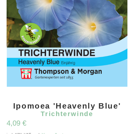
Ipomoea 'Heavenly Blue'
Trichterwinde
4,09
€