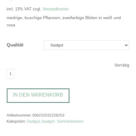
incl. 13% VAT
zzgl.
Versandkosten
niedrige, buschige Pflanzen; zweifarbige Blüten in weiß und
rosa
Qualität
Vorrätig
Lathyrus
odoratus
'Villa
IN DEN WARENKORB
Roma
White
Rose'Duftwicke
Artikelnummer:
006232032228253
Menge
Kategorien:
Saatgut
,
Saatgut - Sommerblumen