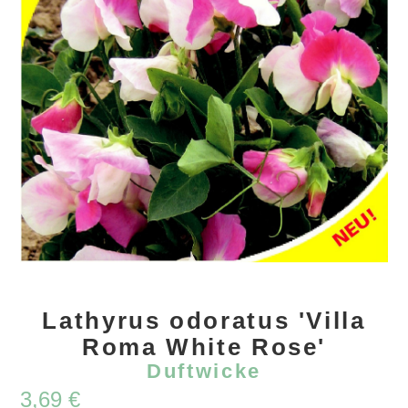
Lathyrus odoratus 'Villa
Roma White Rose'
Duftwicke
3,69
€