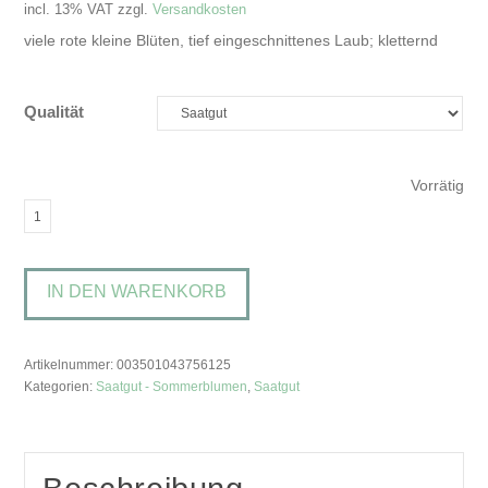
incl. 13% VAT
zzgl.
Versandkosten
viele rote kleine Blüten, tief eingeschnittenes Laub; kletternd
Qualität
Vorrätig
Ipomoea
x
sloteri
IN DEN WARENKORB
'Cardinal
Climber'Trichterwinde
Menge
Artikelnummer:
003501043756125
Kategorien:
Saatgut - Sommerblumen
,
Saatgut