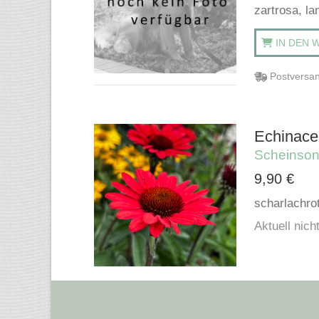
zartrosa, l
IN DEN 
Postversan
Echinace
Scheinso
9,90
€
scharlachro
Aktuell nicht