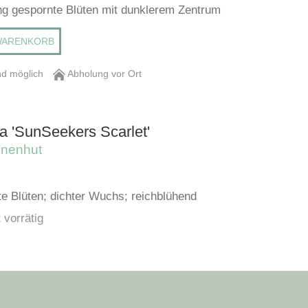
ang gespornte Blüten mit dunklerem Zentrum
WARENKORB
d möglich
Abholung vor Ort
a 'SunSeekers Scarlet'
nnenhut
te Blüten; dichter Wuchs; reichblühend
 vorrätig