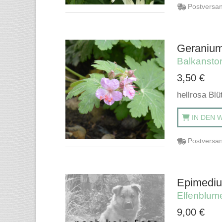
Postversan
Geranium
Balkansto
3,50
€
hellrosa Bl
IN DEN 
Postversan
Epimedium
Elfenblum
9,00
€