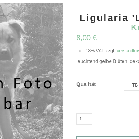
Ligularia '
K
8,00
€
incl. 13% VAT
zzgl.
Versandko
leuchtend gelbe Blüten; deko
Qualität
Ligularia
'Little
Golden