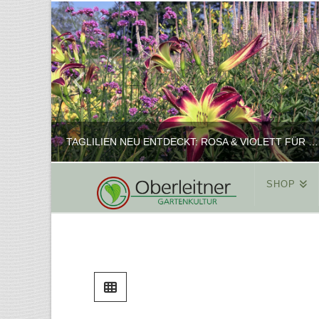
TAGLILIEN NEU ENTDECKT: ROSA & VIOLETT FÜR ROMANTISCHE PFLANZKOMBINATIONEN
SHOP
REINHARD
PFLANZENPRÄSENTATION, SHOP
FEBRUAR 16, 2025