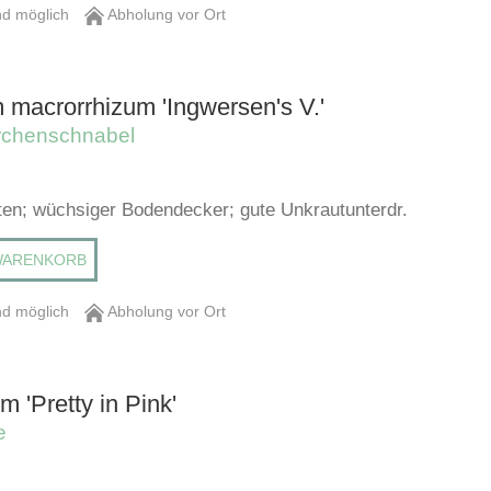
d möglich
Abholung vor Ort
 macrorrhizum 'Ingwersen's V.'
rchenschnabel
üten; wüchsiger Bodendecker; gute Unkrautunterdr.
WARENKORB
d möglich
Abholung vor Ort
 'Pretty in Pink'
e