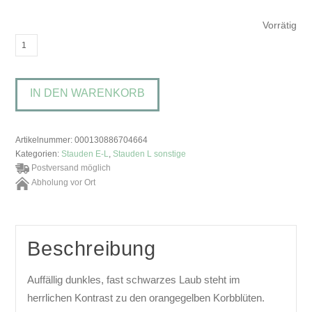
Vorrätig
Ligularia
'Pandora'Kreuzkraut
Menge
IN DEN WARENKORB
Artikelnummer:
000130886704664
Kategorien:
Stauden E-L
,
Stauden L sonstige
Postversand möglich
Abholung vor Ort
Beschreibung
Auffällig dunkles, fast schwarzes Laub steht im
herrlichen Kontrast zu den orangegelben Korbblüten.