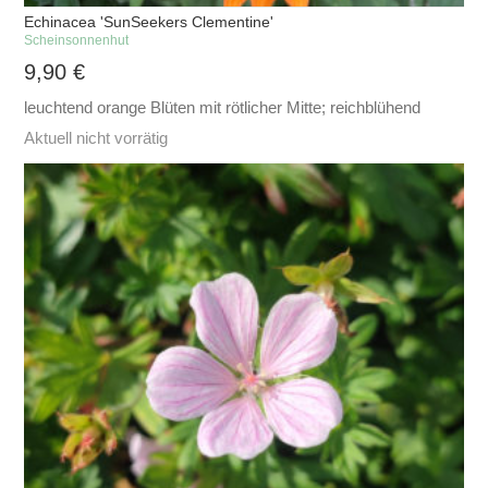
Echinacea 'SunSeekers Clementine'
Scheinsonnenhut
9,90
€
leuchtend orange Blüten mit rötlicher Mitte; reichblühend
Aktuell nicht vorrätig