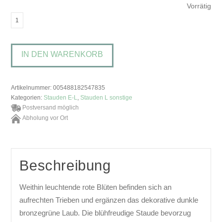
Vorrätig
Lobelia
'Starship
Scarlet'Lobelie
IN DEN WARENKORB
Menge
Artikelnummer:
005488182547835
Kategorien:
Stauden E-L
,
Stauden L sonstige
Postversand möglich
Abholung vor Ort
Beschreibung
Weithin leuchtende rote Blüten befinden sich an
aufrechten Trieben und ergänzen das dekorative dunkle
bronzegrüne Laub. Die blühfreudige Staude bevorzug