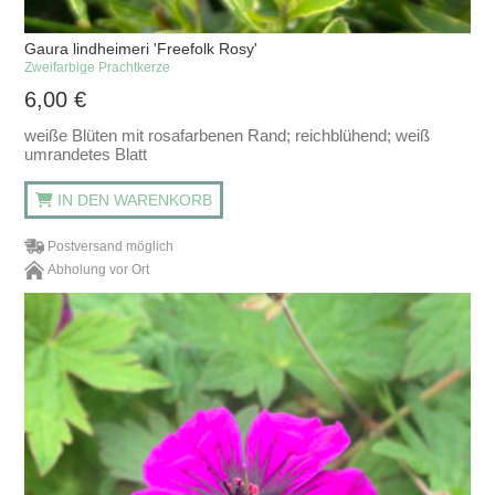
Gaura lindheimeri 'Freefolk Rosy'
Zweifarbige Prachtkerze
6,00
€
weiße Blüten mit rosafarbenen Rand; reichblühend; weiß
umrandetes Blatt
IN DEN WARENKORB
Postversand möglich
Abholung vor Ort