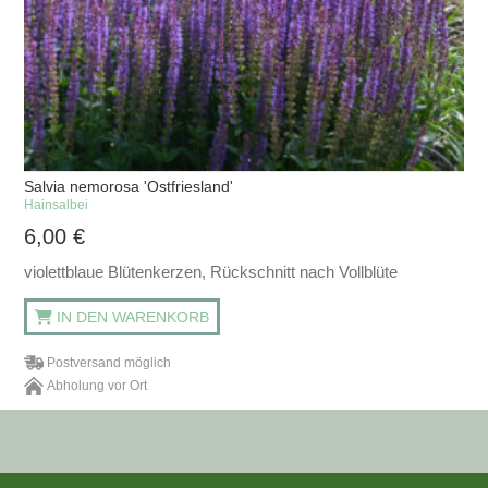
Salvia nemorosa 'Ostfriesland'
Hainsalbei
6,00
€
violettblaue Blütenkerzen, Rückschnitt nach Vollblüte
IN DEN WARENKORB
Postversand möglich
Abholung vor Ort