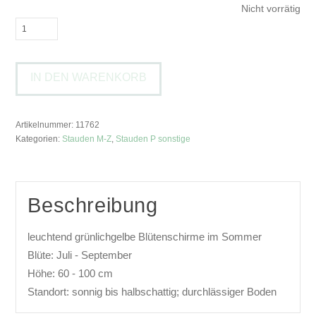
Nicht vorrätig
Patrinia
scabiosifoliaSkabiosenblatt-
Goldbaldrian
IN DEN WARENKORB
Menge
Artikelnummer:
11762
Kategorien:
Stauden M-Z
,
Stauden P sonstige
Beschreibung
leuchtend grünlichgelbe Blütenschirme im Sommer
Blüte: Juli - September
Höhe: 60 - 100 cm
Standort: sonnig bis halbschattig; durchlässiger Boden