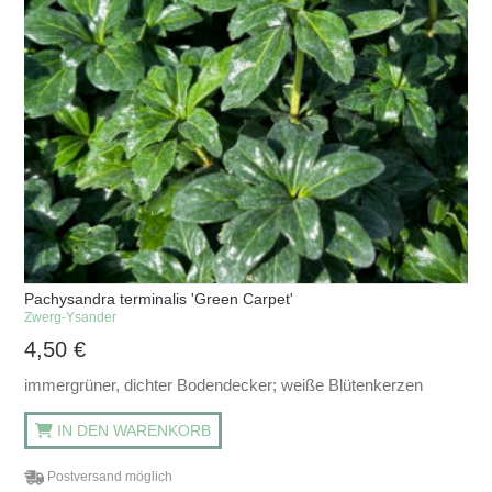
Pachysandra terminalis 'Green Carpet'
Zwerg-Ysander
4,50
€
immergrüner, dichter Bodendecker; weiße Blütenkerzen
IN DEN WARENKORB
Postversand möglich