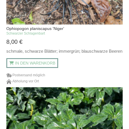
Ophiopogon planiscapus 'Niger'
Schwarzer Schlagenbart
8,00
€
schmale, schwarze Blätter; immergrün; blauschwarze Beeren
IN DEN WARENKORB
Postversand möglich
Abholung vor Ort