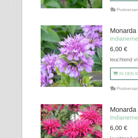
Postversan
Monarda '
Indianerne
6,00
€
leuchtend v
IN DEN 
Postversan
Monarda '
Indianerne
6,00
€