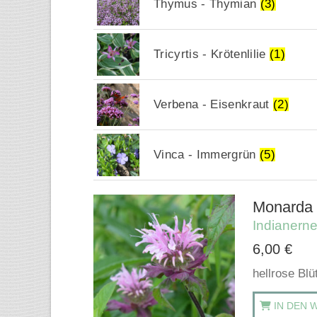
Thymus - Thymian
(3)
Tricyrtis - Krötenlilie
(1)
Verbena - Eisenkraut
(2)
Vinca - Immergrün
(5)
Monarda 
Indianerne
6,00
€
hellrose Blü
IN DEN 