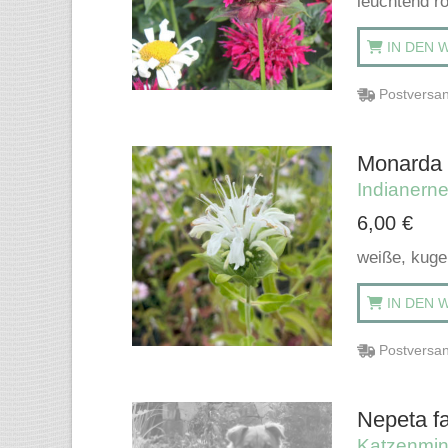
leuchtend r
IN DEN 
Postversan
Monarda 
Indianerne
6,00
€
weiße, kugel
IN DEN 
Postversan
Nepeta fa
Katzenmi