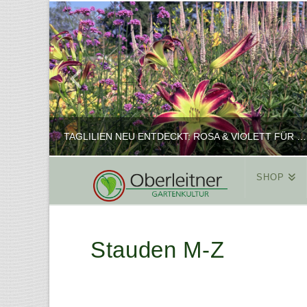
TAGLILIEN NEU ENTDECKT: ROSA & VIOLETT FÜR ROMANTISCHE PFLANZKOMBINATIONEN
SHOP
REINHARD
PFLANZENPRÄSENTATION, SHOP
Stauden M-Z
FEBRUAR 16, 2025