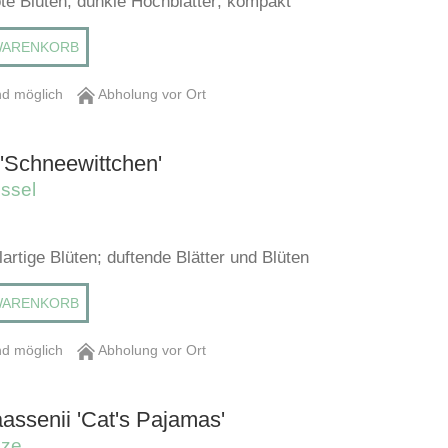
ote Blüten; dunkle Hochblätter; kompakt
WARENKORB
d möglich
Abholung vor Ort
'Schneewittchen'
ssel
artige Blüten; duftende Blätter und Blüten
WARENKORB
d möglich
Abholung vor Ort
assenii 'Cat's Pajamas'
nze