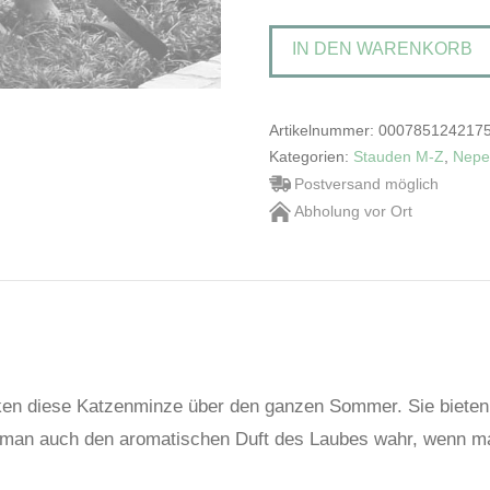
'Cat's
IN DEN WARENKORB
Pajamas'Katzenminze
Menge
Artikelnummer:
000785124217
Kategorien:
Stauden M-Z
,
Nepe
Postversand möglich
Abholung vor Ort
cken diese Katzenminze über den ganzen Sommer. Sie biete
 man auch den aromatischen Duft des Laubes wahr, wenn ma