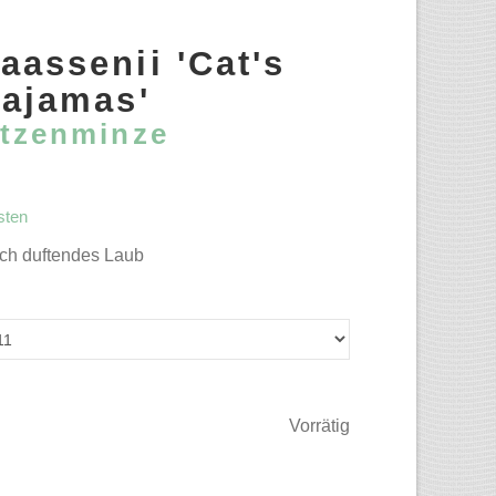
aassenii 'Cat's
ajamas'
tzenminze
sten
sch duftendes Laub
Vorrätig