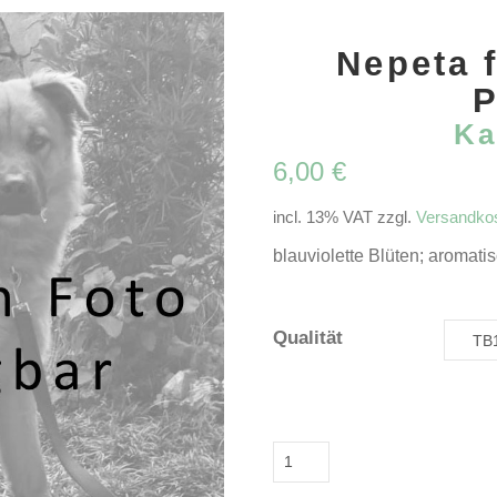
Nepeta f
P
Ka
6,00
€
incl. 13% VAT
zzgl.
Versandko
blauviolette Blüten; aromati
Qualität
Nepeta
faassenii