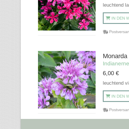
leuchtend l
IN DEN 
Postversan
Monarda '
Indianerne
6,00
€
leuchtend v
IN DEN 
Postversan