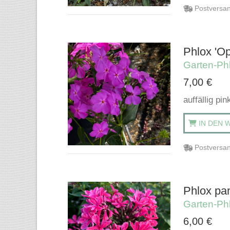
Postversan
Phlox 'Op
Garten-Ph
7,00
€
auffällig pi
IN DEN 
Postversan
Phlox pan
Garten-Ph
6,00
€