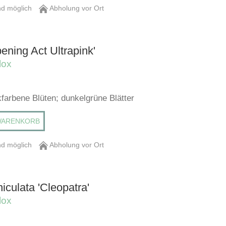
d möglich
Abholung vor Ort
ening Act Ultrapink'
lox
nkfarbene Blüten; dunkelgrüne Blätter
WARENKORB
d möglich
Abholung vor Ort
iculata 'Cleopatra'
lox