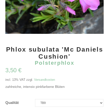
Phlox subulata 'Mc Daniels
Cushion'
Polsterphlox
3,50
€
incl. 13% VAT
zzgl.
Versandkosten
zahlreiche, intensiv pinkfarbene Blüten
Qualität