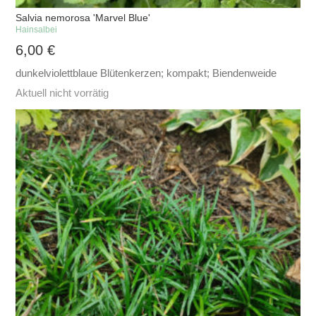
Salvia nemorosa 'Marvel Blue'
Hainsalbei
6,00
€
dunkelviolettblaue Blütenkerzen; kompakt; Biendenweide
Aktuell nicht vorrätig