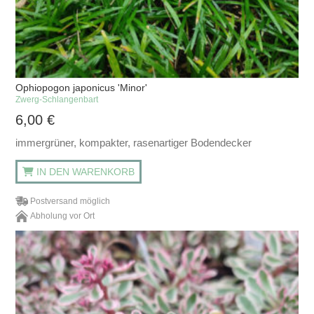
Ophiopogon japonicus 'Minor'
Zwerg-Schlangenbart
6,00
€
immergrüner, kompakter, rasenartiger Bodendecker
IN DEN WARENKORB
Postversand möglich
Abholung vor Ort