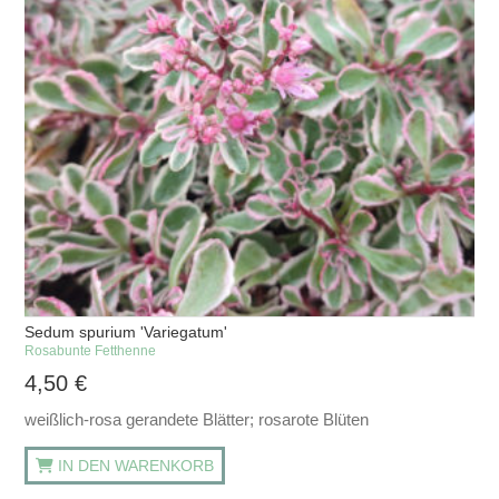
Sedum spurium 'Variegatum'
Rosabunte Fetthenne
4,50
€
weißlich-rosa gerandete Blätter; rosarote Blüten
IN DEN WARENKORB