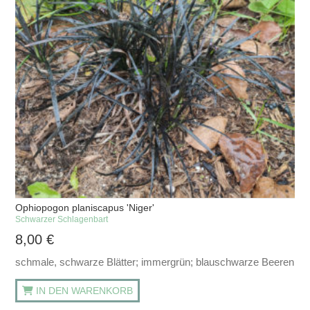
Ophiopogon planiscapus 'Niger'
Schwarzer Schlagenbart
8,00
€
schmale, schwarze Blätter; immergrün; blauschwarze Beeren
IN DEN WARENKORB