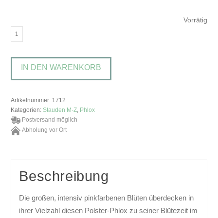
Vorrätig
Phlox
subulata
'Mc
IN DEN WARENKORB
Daniels
Cushion'Polsterphlox
Menge
Artikelnummer:
1712
Kategorien:
Stauden M-Z
,
Phlox
Postversand möglich
Abholung vor Ort
Beschreibung
Die großen, intensiv pinkfarbenen Blüten überdecken in
ihrer Vielzahl diesen Polster-Phlox zu seiner Blütezeit im