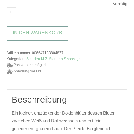
Vorrätig
Seseli
hippomarathrumPferde-
Bergfenchel
IN DEN WARENKORB
Menge
Artikelnummer:
006647133804877
Kategorien:
Stauden M-Z
,
Stauden S sonstige
Postversand möglich
Abholung vor Ort
Beschreibung
Ein kleiner, entzückender Doldenblüter dessen Blüten
zwischen Weiß und Rot wechseln und mit fein
gefiedertem grünem Laub. Der Pferde-Bergfenchel