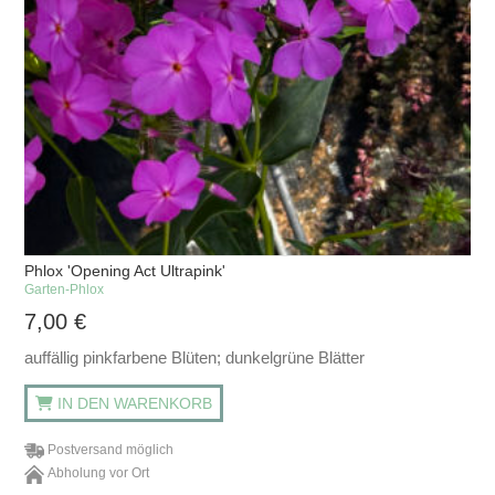
Phlox 'Opening Act Ultrapink'
Garten-Phlox
7,00
€
auffällig pinkfarbene Blüten; dunkelgrüne Blätter
IN DEN WARENKORB
Postversand möglich
Abholung vor Ort