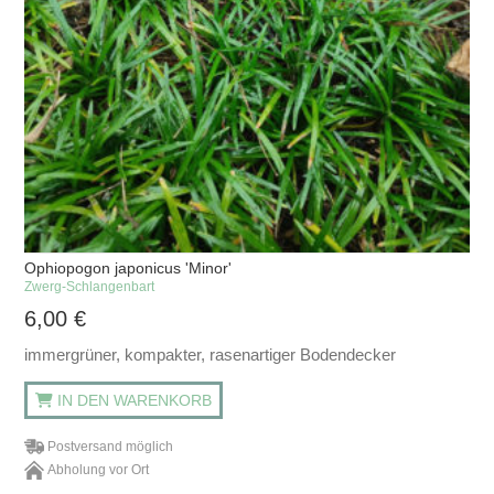
Ophiopogon japonicus 'Minor'
Zwerg-Schlangenbart
6,00
€
immergrüner, kompakter, rasenartiger Bodendecker
IN DEN WARENKORB
Postversand möglich
Abholung vor Ort