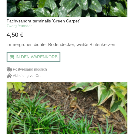
Pachysandra terminalis 'Green Carpet'
Zwerg-Ysander
4,50
€
immergrüner, dichter Bodendecker; weiße Blütenkerzen
IN DEN WARENKORB
Postversand möglich
Abholung vor Ort