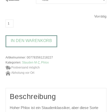
Vorrätig
Phlox
paniculata
'Cleopatra'Garten-
IN DEN WARENKORB
Phlox
Menge
Artikelnummer:
007783561218227
Kategorien:
Stauden M-Z
,
Phlox
Postversand möglich
Abholung vor Ort
Beschreibung
Hoher Phlox ist ein Staudenklassiker, aber diese Sorte