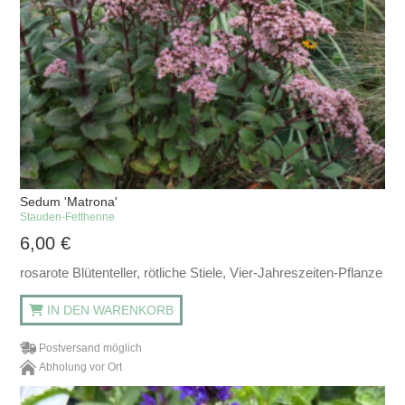
Sedum 'Matrona'
Stauden-Fetthenne
6,00
€
rosarote Blütenteller, rötliche Stiele, Vier-Jahreszeiten-Pflanze
IN DEN WARENKORB
Postversand möglich
Abholung vor Ort