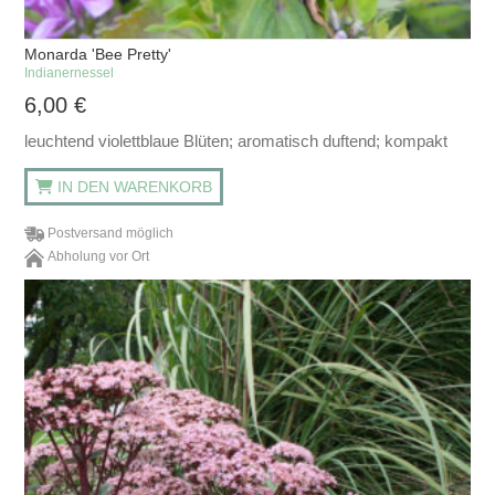
Monarda 'Bee Pretty'
Indianernessel
6,00
€
leuchtend violettblaue Blüten; aromatisch duftend; kompakt
IN DEN WARENKORB
Postversand möglich
Abholung vor Ort