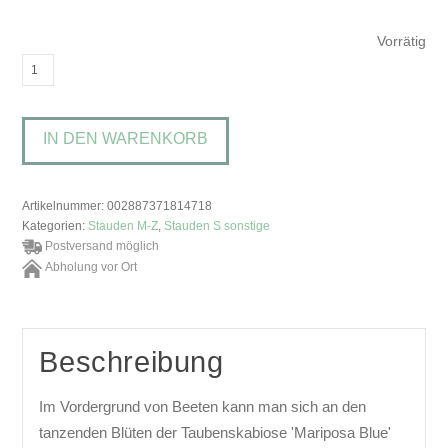
Vorrätig
Scabiosa
columbaria
'Mariposa
IN DEN WARENKORB
Blue'Skabiose
Menge
Artikelnummer:
002887371814718
Kategorien:
Stauden M-Z
,
Stauden S sonstige
Postversand möglich
Abholung vor Ort
Beschreibung
Im Vordergrund von Beeten kann man sich an den
tanzenden Blüten der Taubenskabiose 'Mariposa Blue'