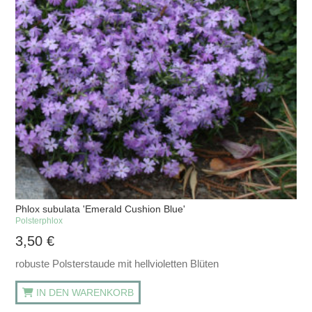
Phlox subulata 'Emerald Cushion Blue'
Polsterphlox
3,50
€
robuste Polsterstaude mit hellvioletten Blüten
IN DEN WARENKORB