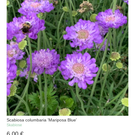
Scabiosa columbaria 'Mariposa Blue'
Skabiose
6,00
€