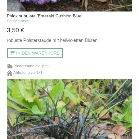
Phlox subulata 'Emerald Cushion Blue'
Polsterphlox
3,50
€
robuste Polsterstaude mit hellvioletten Blüten
IN DEN WARENKORB
Postversand möglich
Abholung vor Ort