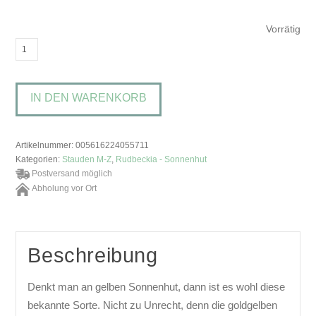
Vorrätig
Rudbeckia
fulgida
var.
IN DEN WARENKORB
sull.
'Goldsturm'Sonnenhut
Menge
Artikelnummer:
005616224055711
Kategorien:
Stauden M-Z
,
Rudbeckia - Sonnenhut
Postversand möglich
Abholung vor Ort
Beschreibung
Denkt man an gelben Sonnenhut, dann ist es wohl diese
bekannte Sorte. Nicht zu Unrecht, denn die goldgelben