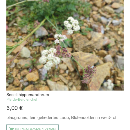
Seseli hippomarathrum
Pferde-Bergfenchel
6,00
€
blaugrünes, fein gefiedertes Laub; Blütendolden in weiß-rot
IN DEN WARENKORB