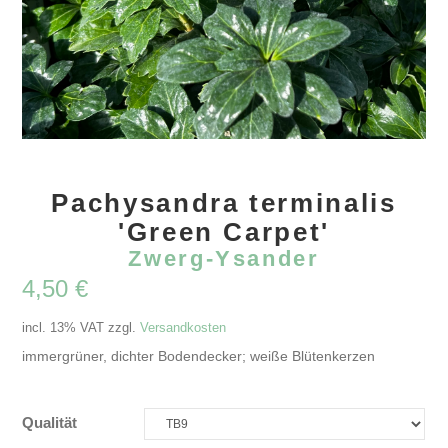
Pachysandra terminalis
'Green Carpet'
Zwerg-Ysander
4,50
€
incl. 13% VAT
zzgl.
Versandkosten
immergrüner, dichter Bodendecker; weiße Blütenkerzen
Qualität