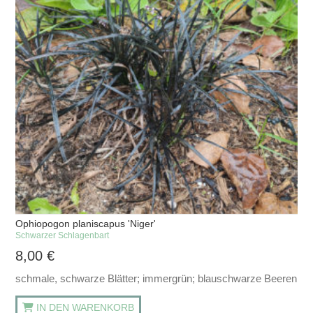
Ophiopogon planiscapus 'Niger'
Schwarzer Schlagenbart
8,00
€
schmale, schwarze Blätter; immergrün; blauschwarze Beeren
IN DEN WARENKORB