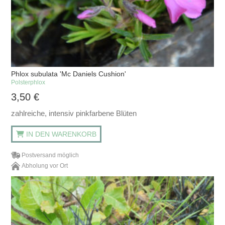
Phlox subulata 'Mc Daniels Cushion'
Polsterphlox
3,50
€
zahlreiche, intensiv pinkfarbene Blüten
IN DEN WARENKORB
Postversand möglich
Abholung vor Ort