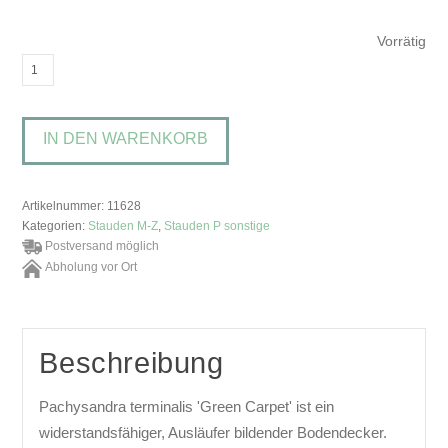
Vorrätig
Pachysandra
terminalis
'Green
IN DEN WARENKORB
Carpet'Zwerg-
Ysander
Menge
Artikelnummer:
11628
Kategorien:
Stauden M-Z
,
Stauden P sonstige
Postversand möglich
Abholung vor Ort
Beschreibung
Pachysandra terminalis 'Green Carpet' ist ein
widerstandsfähiger, Ausläufer bildender Bodendecker.