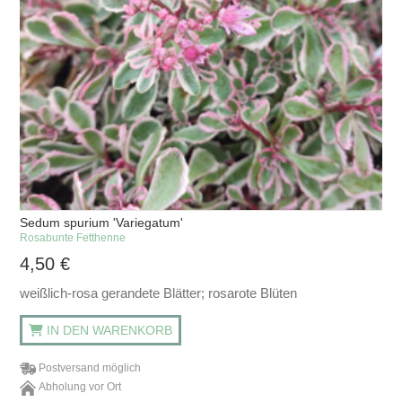
Sedum spurium 'Variegatum'
Rosabunte Fetthenne
4,50
€
weißlich-rosa gerandete Blätter; rosarote Blüten
IN DEN WARENKORB
Postversand möglich
Abholung vor Ort