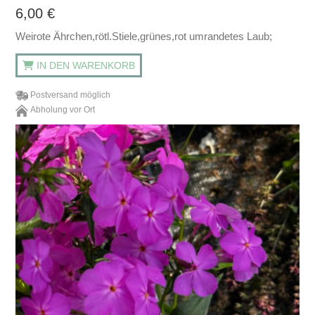
6,00
€
Weirote Ährchen,rötl.Stiele,grünes,rot umrandetes Laub;
IN DEN WARENKORB
Postversand möglich
Abholung vor Ort