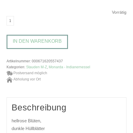
Vorrätig
Monarda
'Beauty
of
IN DEN WARENKORB
Cobham'Indianernessel
Menge
Artikelnummer:
000671620557437
Kategorien:
Stauden M-Z
,
Monarda - Indianernessel
Postversand möglich
Abholung vor Ort
Beschreibung
hellrose Blüten,
dunkle Hüllblätter