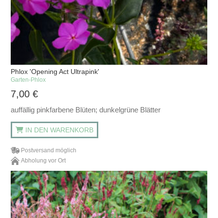
Phlox 'Opening Act Ultrapink'
Garten-Phlox
7,00
€
auffällig pinkfarbene Blüten; dunkelgrüne Blätter
IN DEN WARENKORB
Postversand möglich
Abholung vor Ort