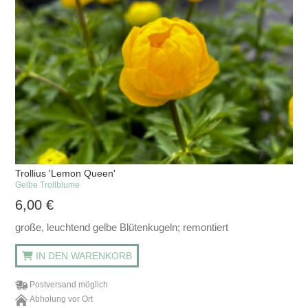
Trollius 'Lemon Queen'
Gelbe Trollblume
6,00
€
große, leuchtend gelbe Blütenkugeln; remontiert
IN DEN WARENKORB
Postversand möglich
Abholung vor Ort