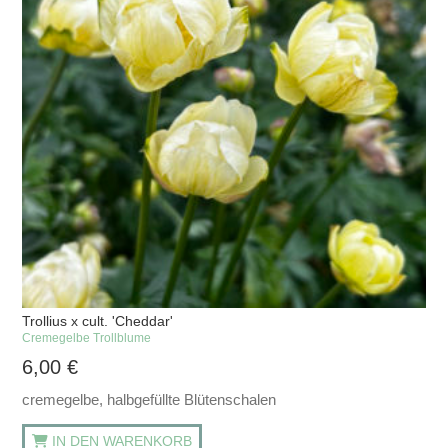
Trollius x cult. 'Cheddar'
Cremegelbe Trollblume
6,00
€
cremegelbe, halbgefüllte Blütenschalen
IN DEN WARENKORB