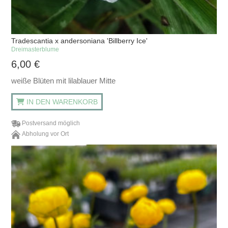
Tradescantia x andersoniana 'Billberry Ice'
Dreimasterblume
6,00
€
weiße Blüten mit lilablauer Mitte
IN DEN WARENKORB
Postversand möglich
Abholung vor Ort