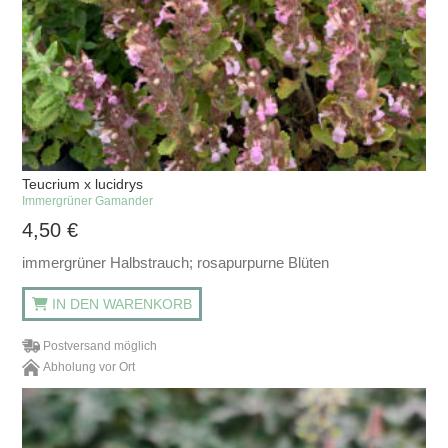
Teucrium x lucidrys
Immergrüner Gamander
4,50
€
immergrüner Halbstrauch; rosapurpurne Blüten
IN DEN WARENKORB
Postversand möglich
Abholung vor Ort