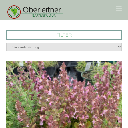
Na
FILTER