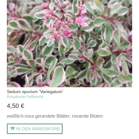
Sedum spurium 'Variegatum'
Rosabunte Fetthenne
4,50
€
weißlich-rosa gerandete Blätter; rosarote Blüten
IN DEN WARENKORB