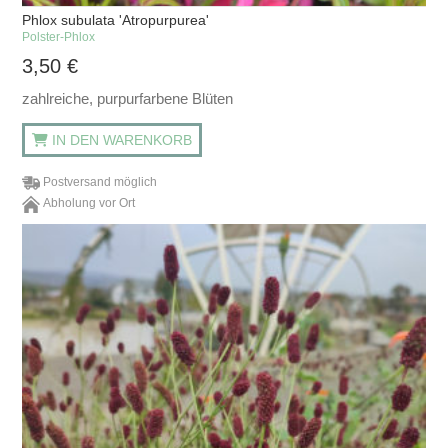
Phlox subulata 'Atropurpurea'
Polster-Phlox
3,50
€
zahlreiche, purpurfarbene Blüten
IN DEN WARENKORB
Postversand möglich
Abholung vor Ort