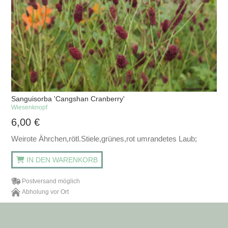
Sanguisorba 'Cangshan Cranberry'
Wiesenknopf
6,00
€
Weirote Ährchen,rötl.Stiele,grünes,rot umrandetes Laub;
IN DEN WARENKORB
Postversand möglich
Abholung vor Ort