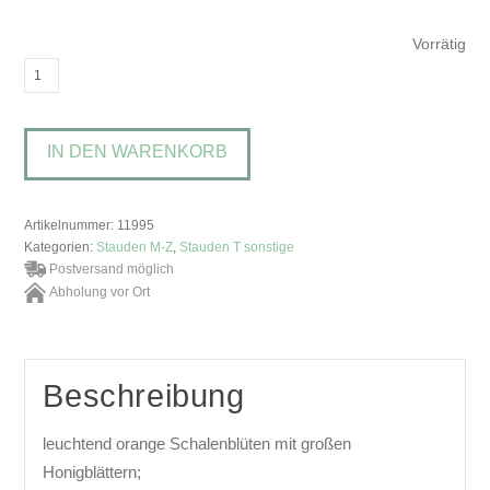
Vorrätig
Trollius
chinensis
'Golden
IN DEN WARENKORB
Queen'Chinesische
Trollblume
Menge
Artikelnummer:
11995
Kategorien:
Stauden M-Z
,
Stauden T sonstige
Postversand möglich
Abholung vor Ort
Beschreibung
leuchtend orange Schalenblüten mit großen
Honigblättern;