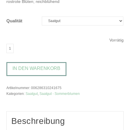
rostrote Blüten; reichblühend
Qualität
Vorrätig
Rudbeckia
'Cherry
Brandy'Sonnenhut
IN DEN WARENKORB
Menge
Artikelnummer:
006286310241675
Kategorien:
Saatgut
,
Saatgut - Sommerblumen
Beschreibung