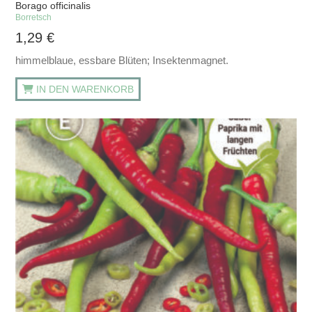
Borago officinalis
Borretsch
1,29
€
himmelblaue, essbare Blüten; Insektenmagnet.
IN DEN WARENKORB