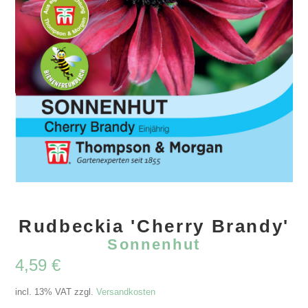
Rudbeckia 'Cherry Brandy'
Sonnenhut
4,59
€
incl. 13% VAT
zzgl.
Versandkosten