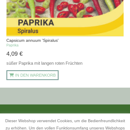
Capsicum annuum 'Spiralus'
Paprika
4,09
€
süßer Paprika mit langen roten Früchten
IN DEN WARENKORB
ALLE PREISANGABEN SIND INKL. MWST. UND ZZGL. VERSANDKOSTEN.
Dieser Webshop verwendet Cookies, um die Bedienfreundlichkeit
KONTAKT
INFORMATIONEN ZUM SHOP
KUNDENKONTO
zu erhöhen. Um den vollen Funktionsumfang unseres Webshops
KONTAKT, ÖFFNUNGSZEITEN UND ANFAHRTSBESCHREIBUNG