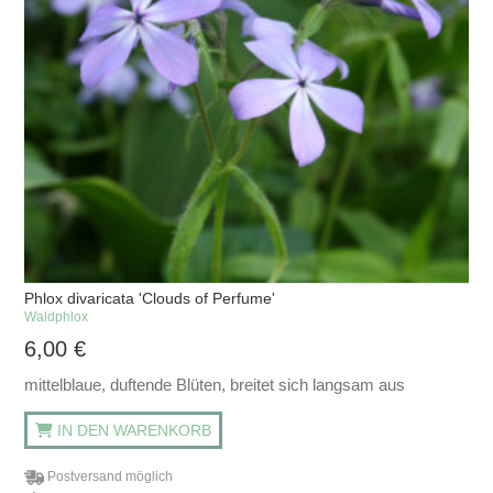
Phlox divaricata 'Clouds of Perfume'
Waldphlox
6,00
€
mittelblaue, duftende Blüten, breitet sich langsam aus
IN DEN WARENKORB
Postversand möglich