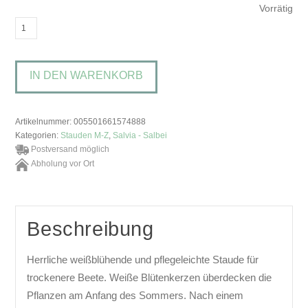
Vorrätig
Salvia
nemorosa
'Adrian'Hainsalbei
IN DEN WARENKORB
Menge
Artikelnummer:
005501661574888
Kategorien:
Stauden M-Z
,
Salvia - Salbei
Postversand möglich
Abholung vor Ort
Beschreibung
Herrliche weißblühende und pflegeleichte Staude für
trockenere Beete. Weiße Blütenkerzen überdecken die
Pflanzen am Anfang des Sommers. Nach einem