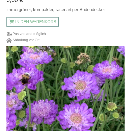
6,00
€
immergrüner, kompakter, rasenartiger Bodendecker
IN DEN WARENKORB
Postversand möglich
Abholung vor Ort