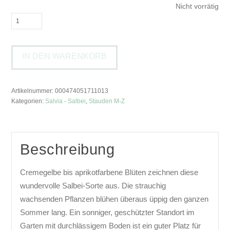
Nicht vorrätig
Salvia
'Pesca
Chiara'Strauch-
IN DEN WARENKORB
Salbei
Menge
Artikelnummer:
000474051711013
Kategorien:
Salvia - Salbei
,
Stauden M-Z
Beschreibung
Cremegelbe bis aprikotfarbene Blüten zeichnen diese
wundervolle Salbei-Sorte aus. Die strauchig
wachsenden Pflanzen blühen überaus üppig den ganzen
Sommer lang. Ein sonniger, geschützter Standort im
Garten mit durchlässigem Boden ist ein guter Platz für