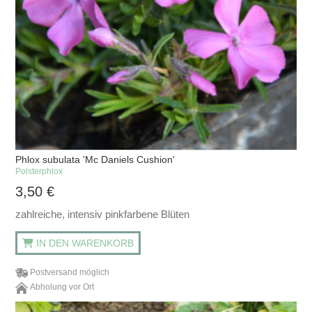
Phlox subulata 'Mc Daniels Cushion'
Polsterphlox
3,50
€
zahlreiche, intensiv pinkfarbene Blüten
IN DEN WARENKORB
Postversand möglich
Abholung vor Ort