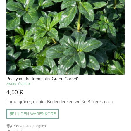
Pachysandra terminalis 'Green Carpet'
Zwerg-Ysander
4,50
€
immergrüner, dichter Bodendecker; weiße Blütenkerzen
IN DEN WARENKORB
Postversand möglich