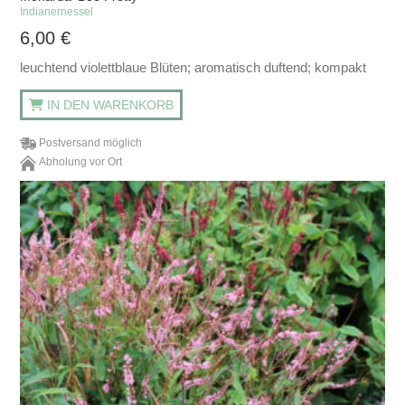
Indianernessel
6,00
€
leuchtend violettblaue Blüten; aromatisch duftend; kompakt
IN DEN WARENKORB
Postversand möglich
Abholung vor Ort