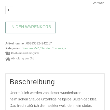
Vorrätig
Scabiosa
ochroleucaGelbe
Skabiose,
IN DEN WARENKORB
Krätzkraut
Menge
Artikelnummer:
003835324242117
Kategorien:
Stauden M-Z
,
Stauden S sonstige
Postversand möglich
Abholung vor Ort
Beschreibung
Unermütlich werden von dieser wunderbaren
heimischen Staude unzählige hellgelbe Blüten gebildet.
Das freut natürlich die Insektenwelt, denn ein stetes