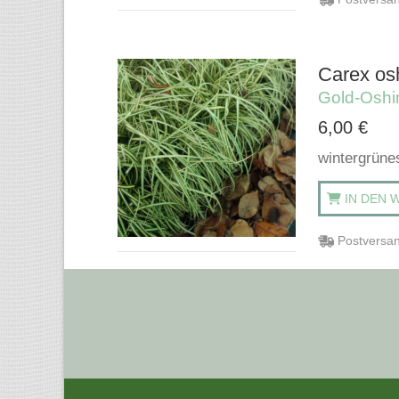
Carex osh
Gold-Osh
6,00
€
wintergrüne
IN DEN 
Postversan