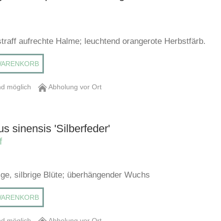
traff aufrechte Halme; leuchtend orangerote Herbstfärb.
WARENKORB
d möglich
Abholung vor Ort
s sinensis 'Silberfeder'
f
rige, silbrige Blüte; überhängender Wuchs
WARENKORB
d möglich
Abholung vor Ort