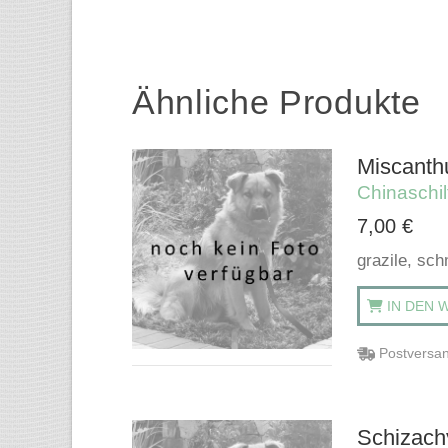
Ähnliche Produkte
Miscanthu
Chinaschil
7,00
€
grazile, sch
IN DEN 
Postversan
Schizach