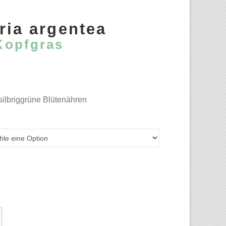
ria argentea
Kopfgras
silbriggrüne Blütenähren