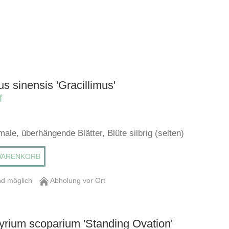
s sinensis 'Gracillimus'
f
male, überhängende Blätter, Blüte silbrig (selten)
WARENKORB
d möglich
Abholung vor Ort
yrium scoparium 'Standing Ovation'