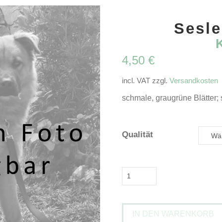
Sesle
4,50
€
incl. VAT
zzgl.
Versandkosten
schmale, graugrüne Blätter; 
Qualität
Sesleria
argenteaKopfgras
Menge
IN DEN WARENKORB