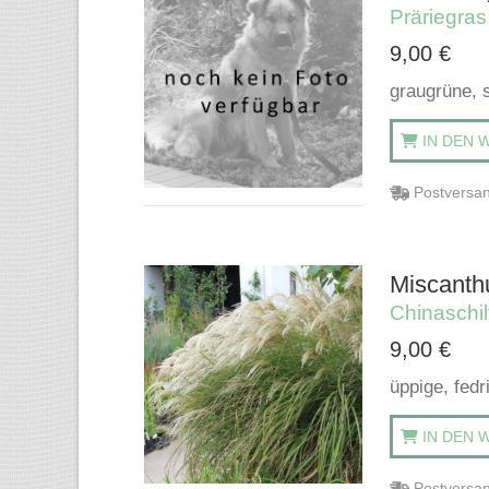
Präriegras
9,00
€
graugrüne, s
IN DEN 
Postversan
Miscanthu
Chinaschil
9,00
€
üppige, fed
IN DEN 
Postversan