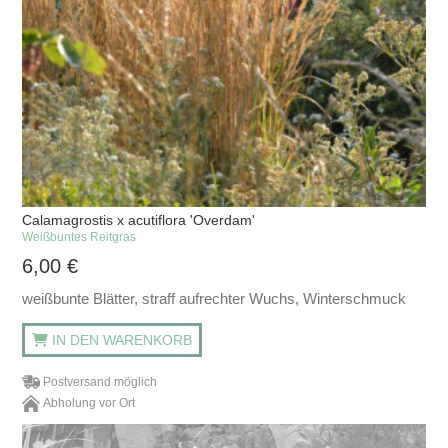
Calamagrostis x acutiflora 'Overdam'
Weißbuntes Reitgras
6,00
€
weißbunte Blätter, straff aufrechter Wuchs, Winterschmuck
IN DEN WARENKORB
Postversand möglich
Abholung vor Ort