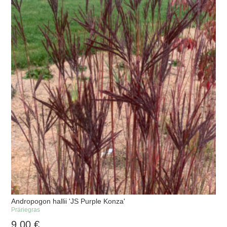
Andropogon hallii 'JS Purple Konza'
Präriegras
9,00
€