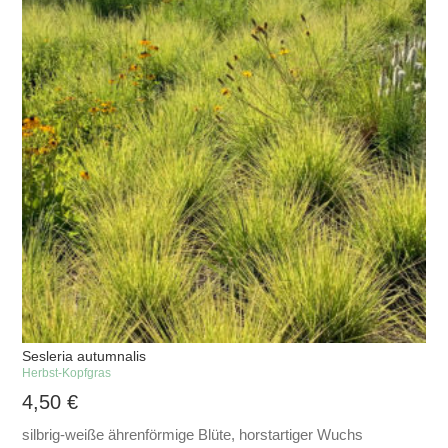
Sesleria autumnalis
Herbst-Kopfgras
4,50
€
silbrig-weiße ährenförmige Blüte, horstartiger Wuchs