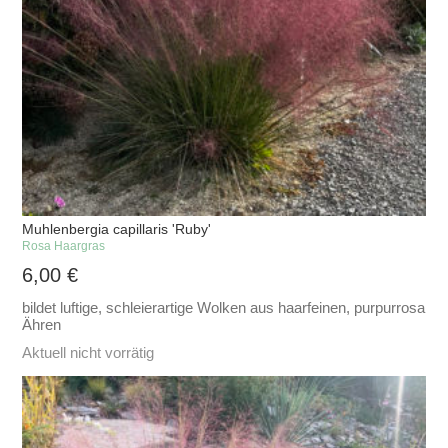
Muhlenbergia capillaris 'Ruby'
Rosa Haargras
6,00
€
bildet luftige, schleierartige Wolken aus haarfeinen, purpurrosa
Ähren
Aktuell nicht vorrätig