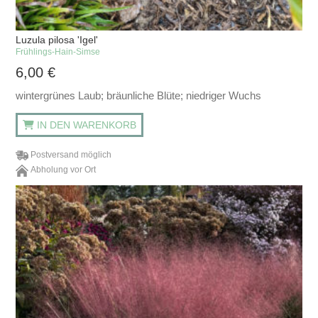
Luzula pilosa 'Igel'
Frühlings-Hain-Simse
6,00
€
wintergrünes Laub; bräunliche Blüte; niedriger Wuchs
IN DEN WARENKORB
Postversand möglich
Abholung vor Ort