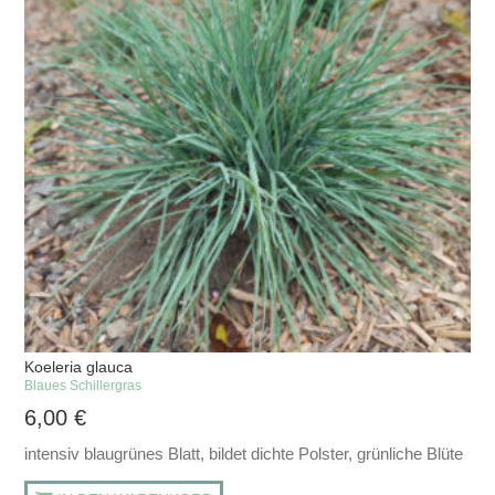
Koeleria glauca
Blaues Schillergras
6,00
€
intensiv blaugrünes Blatt, bildet dichte Polster, grünliche Blüte