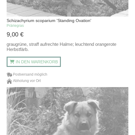
Schizachyrium scoparium 'Standing Ovation'
Präriegras
9,00
€
graugrüne, straff aufrechte Halme; leuchtend orangerote
Herbstfärb.
IN DEN WARENKORB
Postversand möglich
Abholung vor Ort