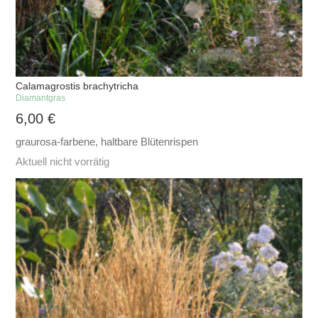
Calamagrostis brachytricha
Diamantgras
6,00
€
graurosa-farbene, haltbare Blütenrispen
Aktuell nicht vorrätig