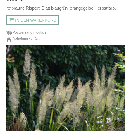
rotbraune Rispen; Blatt blaugrün; orangegelbe Herbstfärb.
IN DEN WARENKORB
Postversand möglich
Abholung vor Ort