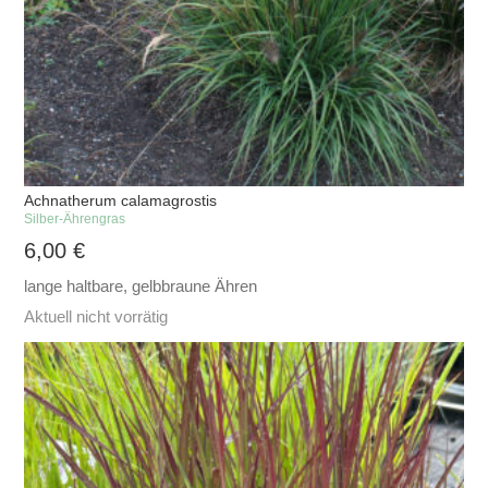
Achnatherum calamagrostis
Silber-Ährengras
6,00
€
lange haltbare, gelbbraune Ähren
Aktuell nicht vorrätig