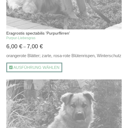
Eragrostis spectabilis 'Purpurflirren'
Purpur-Liebesgras
6,00
€
7,00
€
–
orangerote Blätter; zarte, rosa-rote Blütenrispen, Winterschutz
AUSFÜHRUNG WÄHLEN