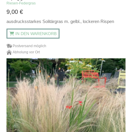
Riesen-Federgras
9,00
€
ausdrucksstarkes Solitärgras m. gelbl., lockeren Rispen
IN DEN WARENKORB
Postversand möglich
Abholung vor Ort