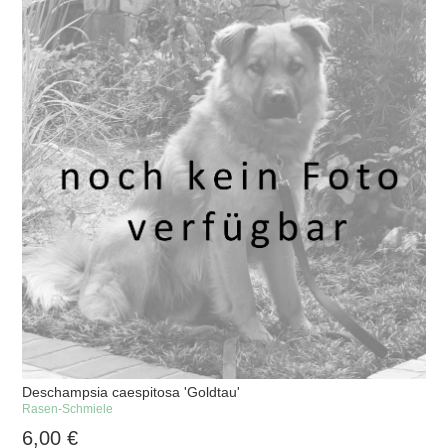
Deschampsia caespitosa 'Goldtau'
Rasen-Schmiele
6,00
€