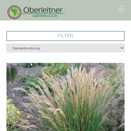
Na
FILTER