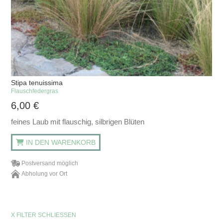
Stipa tenuissima
Flauschfedergras
6,00
€
feines Laub mit flauschig, silbrigen Blüten
IN DEN WARENKORB
Postversand möglich
Abholung vor Ort
X FILTER SCHLIESSEN