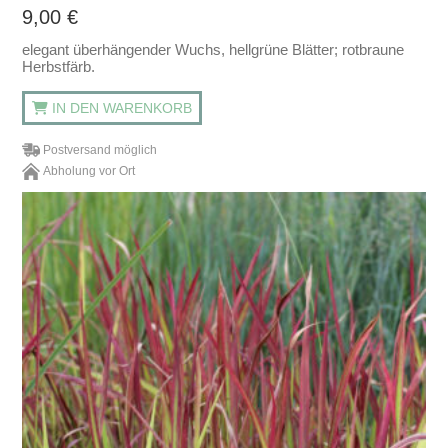
9,00
€
elegant überhängender Wuchs, hellgrüne Blätter; rotbraune
Herbstfärb.
IN DEN WARENKORB
Postversand möglich
Abholung vor Ort