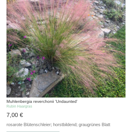
Muhlenbergia reverchonii 'Undaunted'
Rubin Haargras
7,00
€
rosarote Blütenschleier; horstbildend; graugrünes Blatt