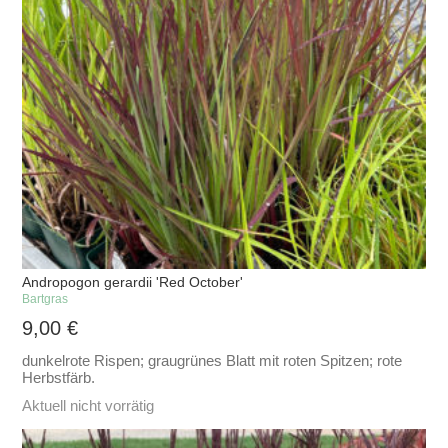
Andropogon gerardii 'Red October'
Bartgras
9,00
€
dunkelrote Rispen; graugrünes Blatt mit roten Spitzen; rote
Herbstfärb.
Aktuell nicht vorrätig