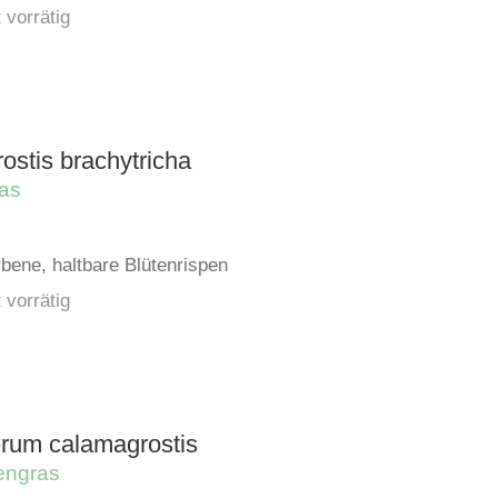
 vorrätig
ostis brachytricha
as
rbene, haltbare Blütenrispen
 vorrätig
rum calamagrostis
engras