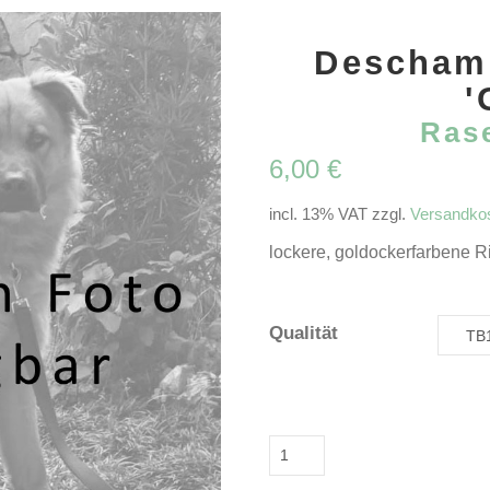
Deschamp
'
Ras
6,00
€
incl. 13% VAT
zzgl.
Versandko
lockere, goldockerfarbene R
Qualität
Deschampsia
caespitosa