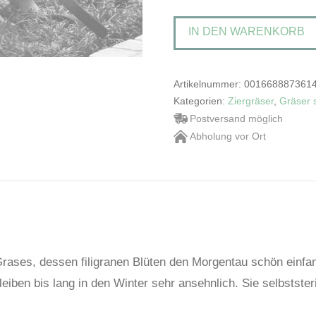
'Goldtau'Rasen-
IN DEN WARENKORB
Schmiele
Menge
Artikelnummer:
001668887361
Kategorien:
Ziergräser
,
Gräser 
Postversand möglich
Abholung vor Ort
rases, dessen filigranen Blüten den Morgentau schön einfa
eiben bis lang in den Winter sehr ansehnlich. Sie selbstster