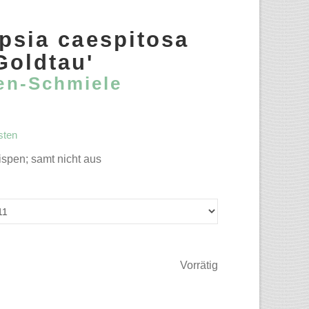
sia caespitosa
Goldtau'
en-Schmiele
sten
ispen; samt nicht aus
Vorrätig