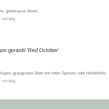
are, gelbbraune Ähren
 vorrätig
n gerardii 'Red October'
ispen; graugrünes Blatt mit roten Spitzen; rote Herbstfärb.
 vorrätig