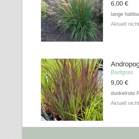
6,00
€
lange haltb
Aktuell nicht
Andropogo
Bartgras
9,00
€
dunkelrote R
Aktuell nicht