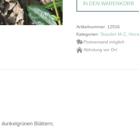
IN DEN WARENKORB
Power'Garten-
Immergrün
Menge
Artikelnummer:
12016
Kategorien:
Stauden M-Z
,
Vinc
Postversand möglich
Abholung vor Ort
 dunkelgrünen Blättern;