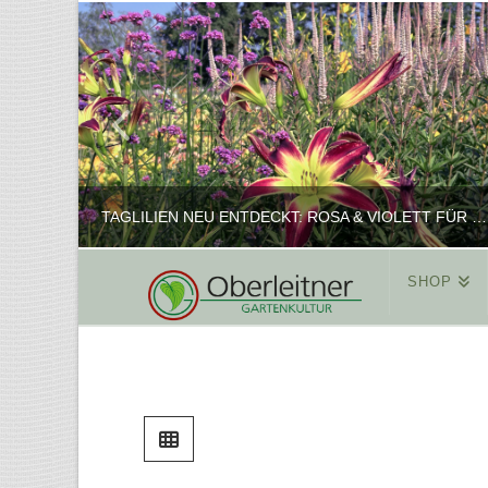
TAGLILIEN NEU ENTDECKT: ROSA & VIOLETT FÜR ROMANTISCHE PFLANZKOMBINATIONEN
SHOP
REINHARD
PFLANZENPRÄSENTATION, SHOP
FEBRUAR 16, 2025