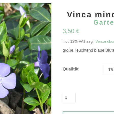
Vinca min
Gart
3,50
€
incl. 13% VAT
zzgl.
Versandko
große, leuchtend blaue Blüte
Qualität
Vinca
minor
'Flower