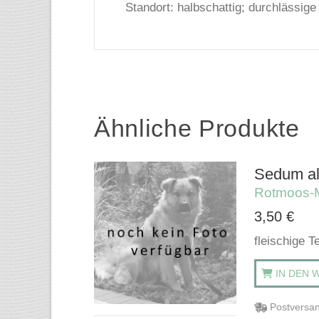
Standort: halbschattig; durchlässig
Ähnliche Produkte
Sedum al
Rotmoos-M
3,50
€
fleischige T
IN DEN 
Postversan