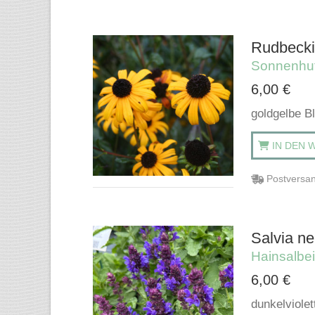
Rudbeckia
Sonnenhu
6,00
€
goldgelbe B
IN DEN 
Postversan
Salvia ne
Hainsalbei
6,00
€
dunkelviole