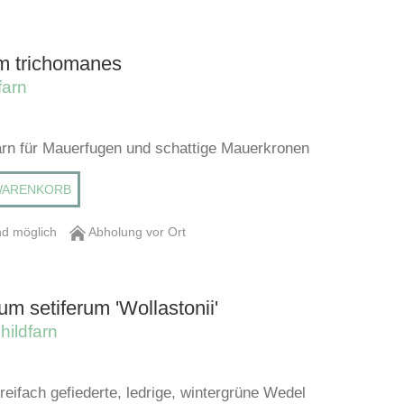
m trichomanes
farn
Farn für Mauerfugen und schattige Mauerkronen
WARENKORB
d möglich
Abholung vor Ort
um setiferum 'Wollastonii'
hildfarn
dreifach gefiederte, ledrige, wintergrüne Wedel