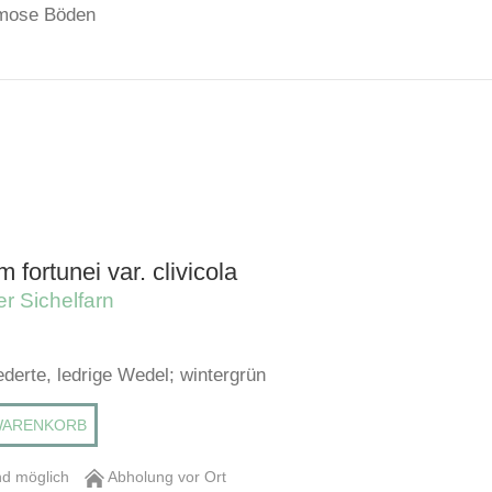
humose Böden
 fortunei var. clivicola
ger Sichelfarn
ederte, ledrige Wedel; wintergrün
WARENKORB
d möglich
Abholung vor Ort