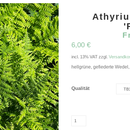
Athyriu
'
F
6,00
€
incl. 13% VAT
zzgl.
Versandko
hellgrüne, gefiederte Wedel, 
Qualität
Athyrium
filix-