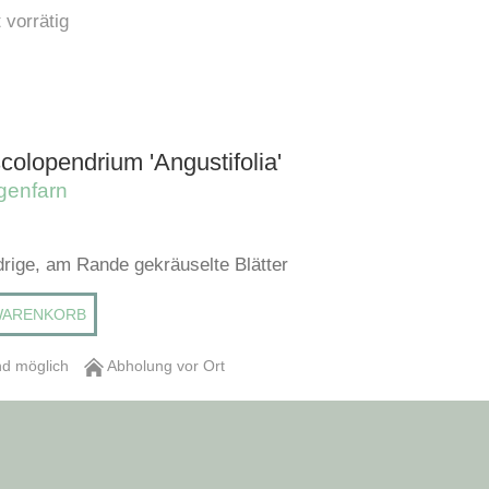
 vorrätig
 scolopendrium 'Angustifolia'
genfarn
drige, am Rande gekräuselte Blätter
WARENKORB
d möglich
Abholung vor Ort