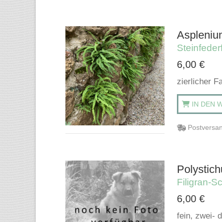
Aspleniu
Steinfeder
6,00
€
zierlicher 
IN DEN 
Postversan
Polystich
Filigran-Sc
6,00
€
fein, zwei- 