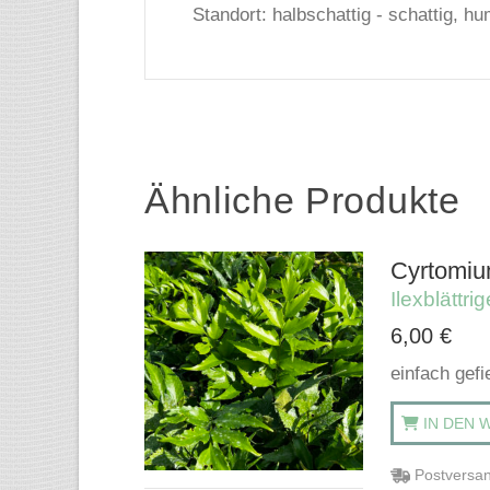
Standort: halbschattig - schattig, 
Ähnliche Produkte
Cyrtomium
Ilexblättri
6,00
€
einfach gefi
IN DEN 
Postversan