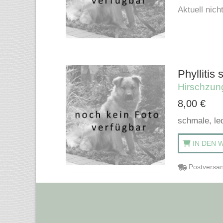
Aktuell nicht
Phyllitis
Hirschzun
8,00
€
schmale, le
IN DEN 
Postversan