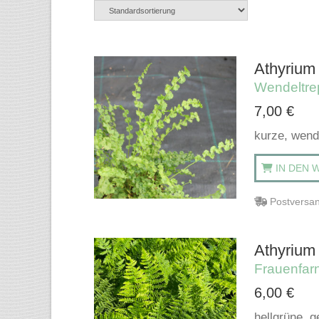
Athyrium f
Wendeltre
7,00
€
kurze, wend
IN DEN 
Postversan
Athyrium f
Frauenfar
6,00
€
hellgrüne, g