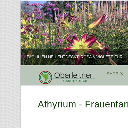
TAGLILIEN NEU ENTDECKT: ROSA & VIOLETT FÜR ROMANTISCHE PFLANZKOMBINATIONEN
SHOP
REINHARD
PFLANZENPRÄSENTATION, SHOP
Athyrium - Frauenfar
FEBRUAR 16, 2025