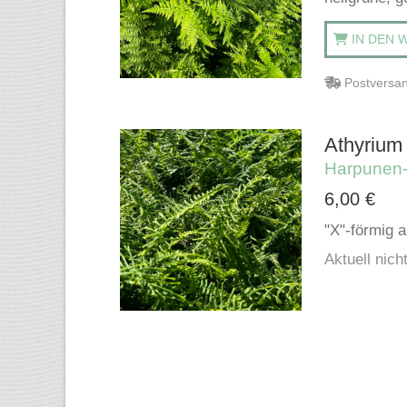
IN DEN 
Postversan
Athyrium f
Harpunen-
6,00
€
"X"-förmig 
Aktuell nicht