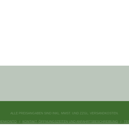
ALLE PREISANGABEN SIND INKL. MWST. UND ZZGL. VERSANDKOSTEN.
DENKONTO
KONTAKT, ÖFFNUNGSZEITEN UND ANFAHRTSBESCHREIBUNG
TE
DATENSCHUTZERKLÄRUNG
IMPRESSUM