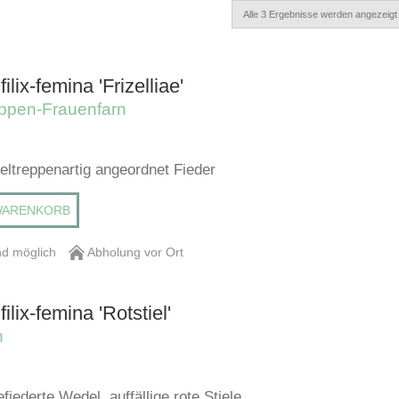
Alle 3 Ergebnisse werden angezeigt
ilix-femina 'Frizelliae'
ppen-Frauenfarn
eltreppenartig angeordnet Fieder
WARENKORB
d möglich
Abholung vor Ort
ilix-femina 'Rotstiel'
n
efiederte Wedel, auffällige rote Stiele