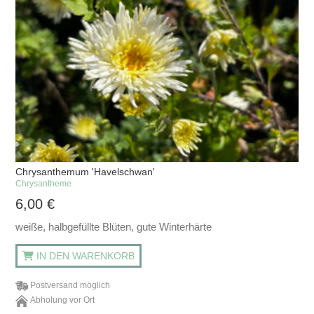
Chrysanthemum 'Havelschwan'
Chrysantheme
6,00
€
weiße, halbgefüllte Blüten, gute Winterhärte
IN DEN WARENKORB
Postversand möglich
Abholung vor Ort