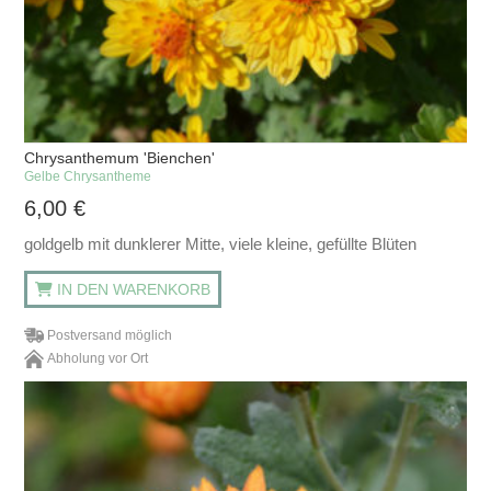
Chrysanthemum 'Bienchen'
Gelbe Chrysantheme
6,00
€
goldgelb mit dunklerer Mitte, viele kleine, gefüllte Blüten
IN DEN WARENKORB
Postversand möglich
Abholung vor Ort