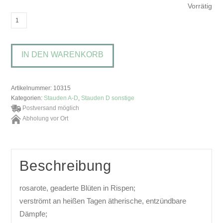
Vorrätig
Dictamnus
albusDiptam
Menge
IN DEN WARENKORB
Artikelnummer:
10315
Kategorien:
Stauden A-D
,
Stauden D sonstige
Postversand möglich
Abholung vor Ort
Beschreibung
rosarote, geaderte Blüten in Rispen;
verströmt an heißen Tagen ätherische, entzündbare
Dämpfe;