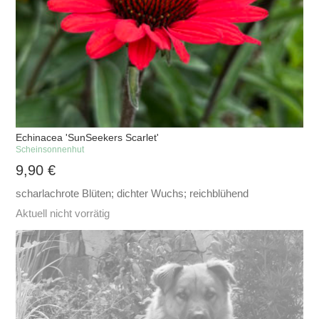
Echinacea 'SunSeekers Scarlet'
Scheinsonnenhut
9,90
€
scharlachrote Blüten; dichter Wuchs; reichblühend
Aktuell nicht vorrätig