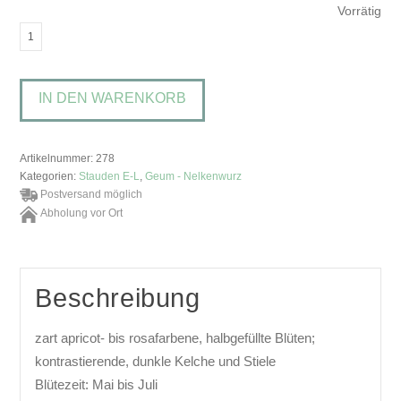
Vorrätig
Geum
'Mai
Tai'Nelkenwurz
IN DEN WARENKORB
Menge
Artikelnummer:
278
Kategorien:
Stauden E-L
,
Geum - Nelkenwurz
Postversand möglich
Abholung vor Ort
Beschreibung
zart apricot- bis rosafarbene, halbgefüllte Blüten;
kontrastierende, dunkle Kelche und Stiele
Blütezeit: Mai bis Juli