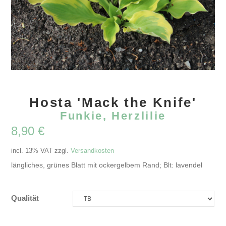
Hosta 'Mack the Knife'
Funkie, Herzlilie
8,90
€
incl. 13% VAT
zzgl.
Versandkosten
längliches, grünes Blatt mit ockergelbem Rand; Blt: lavendel
Qualität