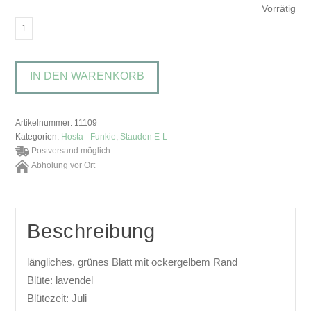
Vorrätig
Hosta
'Mack
the
IN DEN WARENKORB
Knife'Funkie,
Herzlilie
Menge
Artikelnummer:
11109
Kategorien:
Hosta - Funkie
,
Stauden E-L
Postversand möglich
Abholung vor Ort
Beschreibung
längliches, grünes Blatt mit ockergelbem Rand
Blüte: lavendel
Blütezeit: Juli