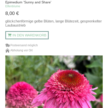
Epimedium 'Sunny and Share'
Elfenblume
8,00
€
glöckchenförmige gelbe Blüten, lange Blütezeit, gesprenkelter
Laubaustrieb
IN DEN WARENKORB
Postversand möglich
Abholung vor Ort