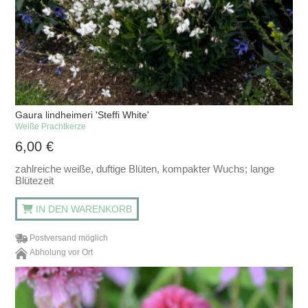
Gaura lindheimeri 'Steffi White'
Weiße Prachtkerze
6,00
€
zahlreiche weiße, duftige Blüten, kompakter Wuchs; lange
Blütezeit
IN DEN WARENKORB
Postversand möglich
Abholung vor Ort