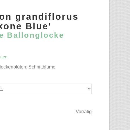
on grandiflorus
kone Blue'
te Ballonglocke
sten
 Glockenblüten; Schnittblume
Vorrätig