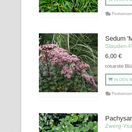
Postversan
Sedum 'M
Stauden-F
6,00
€
rosarote Blü
IN DEN 
Postversan
Pachysand
Zwerg-Ys