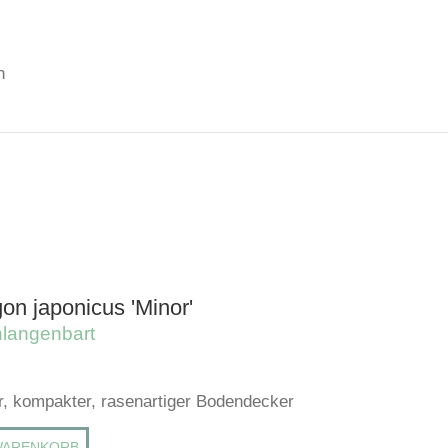
n
on japonicus 'Minor'
langenbart
, kompakter, rasenartiger Bodendecker
WARENKORB