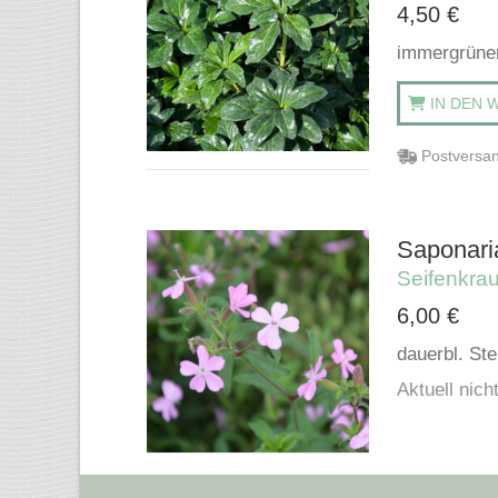
4,50
€
immergrüner
IN DEN 
Postversan
Saponaria
Seifenkrau
6,00
€
dauerbl. Ste
Aktuell nicht