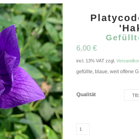
Platycod
'Ha
Gefüll
6,00
€
incl. 13% VAT
zzgl.
Versandko
gefüllte, blaue, weit offene
Qualität
Platycodon
grandiflorus