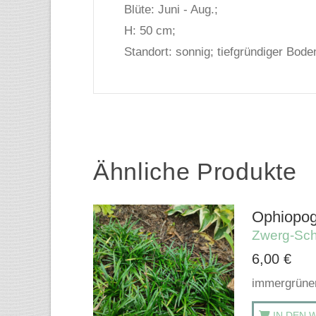
Blüte: Juni - Aug.;
H: 50 cm;
Standort: sonnig; tiefgründiger Bode
Ähnliche Produkte
Ophiopog
Zwerg-Sch
6,00
€
immergrüner
IN DEN 