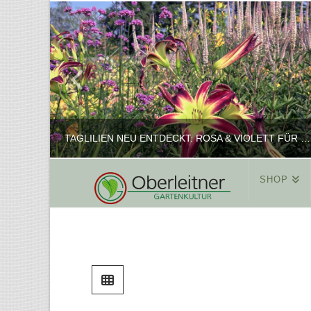
TAGLILIEN NEU ENTDECKT: ROSA & VIOLETT FÜR ROMANTISCHE PFLANZKOMBINATIONEN
SHOP
REINHARD
PFLANZENPRÄSENTATION, SHOP
FEBRUAR 16, 2025