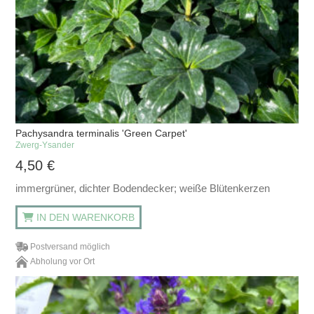
Pachysandra terminalis 'Green Carpet'
Zwerg-Ysander
4,50
€
immergrüner, dichter Bodendecker; weiße Blütenkerzen
IN DEN WARENKORB
Postversand möglich
Abholung vor Ort