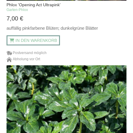
Phlox 'Opening Act Ultrapink'
Garten-Phlox
7,00
€
auffällig pinkfarbene Blüten; dunkelgrüne Blätter
IN DEN WARENKORB
Postversand möglich
Abholung vor Ort