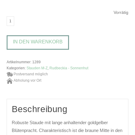
Vorrätig
Rudbeckia
fulgida
'Little
IN DEN WARENKORB
Goldstar'Sonnenhut
Menge
Artikelnummer:
1289
Kategorien:
Stauden M-Z
,
Rudbeckia - Sonnenhut
Postversand möglich
Abholung vor Ort
Beschreibung
Robuste Staude mit lange anhaltender goldgelber
Blütenpracht. Charakteristisch ist die braune Mitte in den