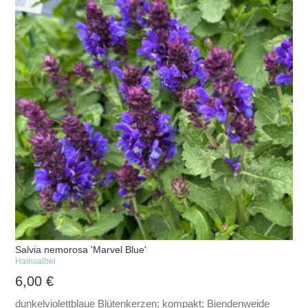
Salvia nemorosa 'Marvel Blue'
Hainsalbei
6,00
€
dunkelviolettblaue Blütenkerzen; kompakt; Biendenweide