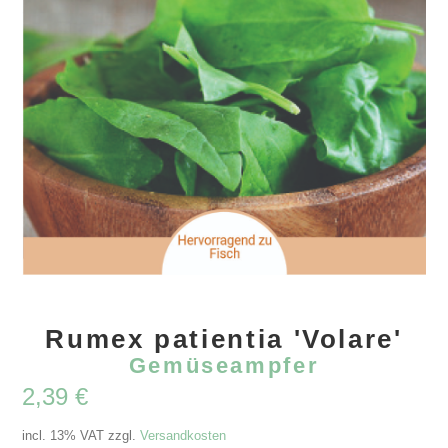
Rumex patientia 'Volare'
Gemüseampfer
2,39
€
incl. 13% VAT
zzgl.
Versandkosten