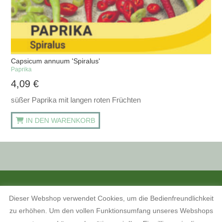
Capsicum annuum 'Spiralus'
Paprika
4,09
€
süßer Paprika mit langen roten Früchten
IN DEN WARENKORB
ALLE PREISANGABEN SIND INKL. MWST. UND ZZGL. VERSANDKOSTEN.
Dieser Webshop verwendet Cookies, um die Bedienfreundlichkeit
KONTAKT
INFORMATIONEN ZUM SHOP
KUNDENKONTO
zu erhöhen. Um den vollen Funktionsumfang unseres Webshops
KONTAKT, ÖFFNUNGSZEITEN UND ANFAHRTSBESCHREIBUNG
TERMINE 2026
AGB
WIDERRUFSBELEHRUNG