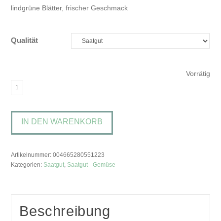
lindgrüne Blätter, frischer Geschmack
Qualität
Vorrätig
Rumex
patientia
'Volare'Gemüseampfer
IN DEN WARENKORB
Menge
Artikelnummer:
004665280551223
Kategorien:
Saatgut
,
Saatgut - Gemüse
Beschreibung