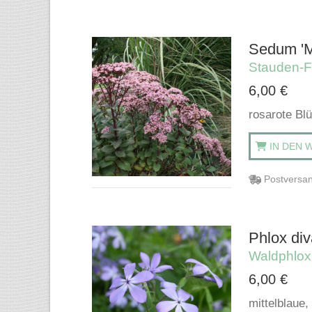
Sedum 'M
Stauden-F
6,00
€
rosarote Blü
IN DEN 
Postversan
Phlox div
Waldphlox
6,00
€
mittelblaue,