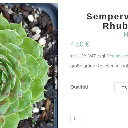
Semperv
Rhub
4,50
€
incl. 13% VAT
zzgl.
Versandko
große grüne Rosetten mit r
Qualität
Sempervivum
'Big