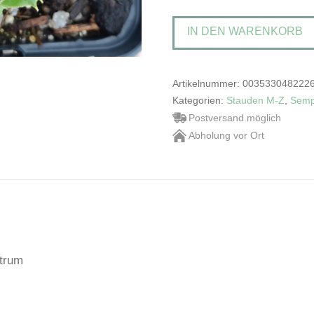
Sam
IN DEN WARENKORB
Rhubarb
Splash'Hauswurz
Menge
Artikelnummer:
003533048222
Kategorien:
Stauden M-Z
,
Semp
Postversand möglich
Abholung vor Ort
ntrum