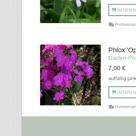
IN DEN 
Postversan
Phlox 'Op
Garten-Ph
7,00
€
auffällig pi
IN DEN 
Postversan