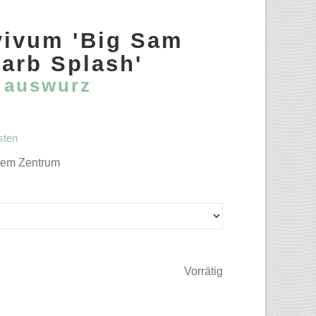
ivum 'Big Sam
arb Splash'
Hauswurz
sten
otem Zentrum
Vorrätig