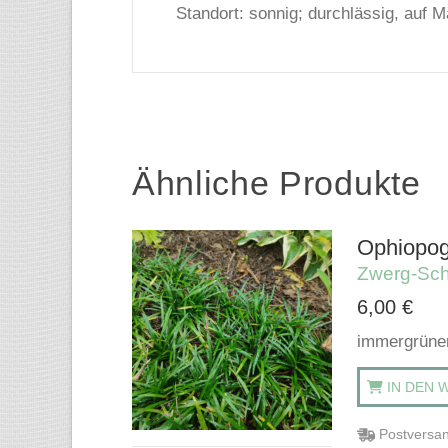
Standort: sonnig; durchlässig, auf 
Ähnliche Produkte
Ophiopog
Zwerg-Sch
6,00
€
immergrüner
IN DEN 
Postversan