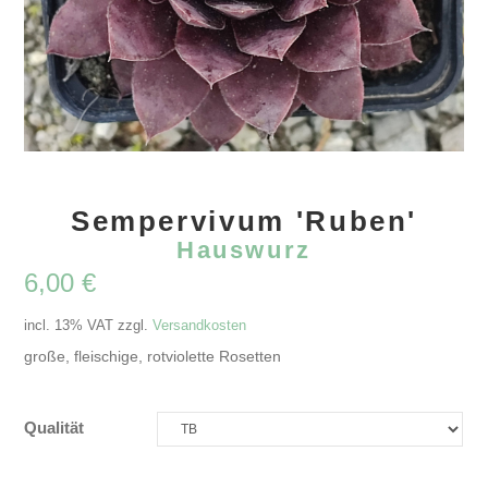
Sempervivum 'Ruben'
Hauswurz
6,00
€
incl. 13% VAT
zzgl.
Versandkosten
große, fleischige, rotviolette Rosetten
Qualität