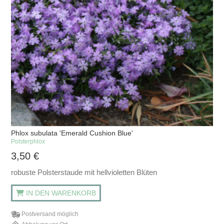
Phlox subulata 'Emerald Cushion Blue'
Polsterphlox
3,50
€
robuste Polsterstaude mit hellvioletten Blüten
IN DEN WARENKORB
Postversand möglich