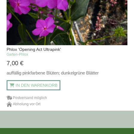
Phlox 'Opening Act Ultrapink'
Garten-Phlox
7,00
€
auffällig pinkfarbene Blüten; dunkelgrüne Blätter
IN DEN WARENKORB
Postversand möglich
Abholung vor Ort