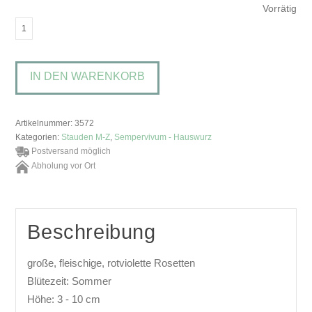
Vorrätig
Sempervivum
'Ruben'Hauswurz
Menge
IN DEN WARENKORB
Artikelnummer:
3572
Kategorien:
Stauden M-Z
,
Sempervivum - Hauswurz
Postversand möglich
Abholung vor Ort
Beschreibung
große, fleischige, rotviolette Rosetten
Blütezeit: Sommer
Höhe: 3 - 10 cm