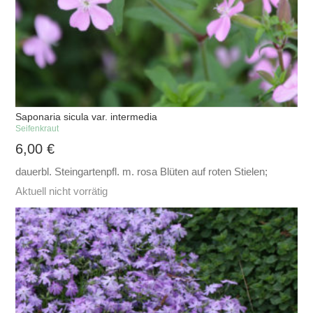
Saponaria sicula var. intermedia
Seifenkraut
6,00
€
dauerbl. Steingartenpfl. m. rosa Blüten auf roten Stielen;
Aktuell nicht vorrätig