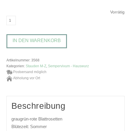
Vorrätig
Sempervivum
'Sonnenkälte'Hauswurz
Menge
IN DEN WARENKORB
Artikelnummer:
3568
Kategorien:
Stauden M-Z
,
Sempervivum - Hauswurz
Postversand möglich
Abholung vor Ort
Beschreibung
graugrün-rote Blattrosetten
Blütezeit: Sommer