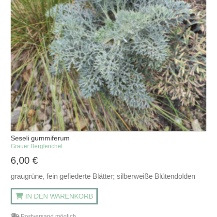
Seseli gummiferum
Grauer Bergfenchel
6,00
€
graugrüne, fein gefiederte Blätter; silberweiße Blütendolden
IN DEN WARENKORB
Postversand möglich