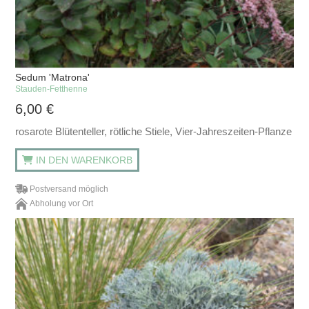
Sedum 'Matrona'
Stauden-Fetthenne
6,00
€
rosarote Blütenteller, rötliche Stiele, Vier-Jahreszeiten-Pflanze
IN DEN WARENKORB
Postversand möglich
Abholung vor Ort