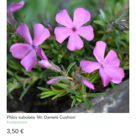
Phlox subulata 'Mc Daniels Cushion'
Polsterphlox
3,50
€