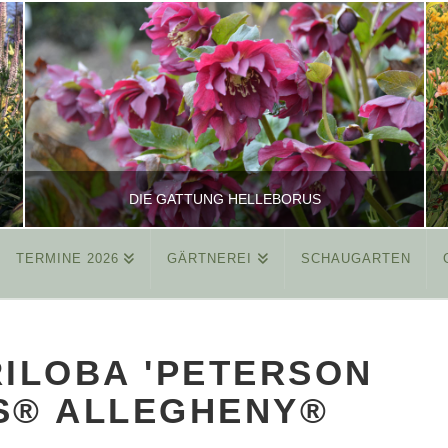
DIE GATTUNG HELLEBORUS
TERMINE 2026
GÄRTNEREI
SCHAUGARTEN
REINHARD
ALLGEMEIN
RILOBA 'PETERSON
MÄRZ 26, 2015
S® ALLEGHENY®