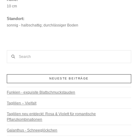
10 cm
Standort:
sonnig - halbschattig; durchlässiger Boden
Search
NEUESTE BEITRÄGE
Funkien - exquisite Blattschmuckstauden
Taglilien – Vielfalt
Taglilien neu entdeckt: Rosa & Violett für romantische
Pflanzkombinationen
Galanthus - Schneeglöckchen