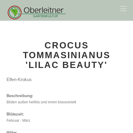
Na
CROCUS
TOMMASINIANUS
'LILAC BEAUTY'
Elfen-Krokus
Beschreibung:
Blüten außen helllila und innen blassviolett
Blütezeit:
Februar - März
Höhe: