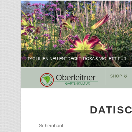
TAGLILIEN NEU ENTDECKT: ROSA & VIOLETT FÜR ROMANTISCHE PFLANZKOMBINATIONEN
SHOP
REINHARD
PFLANZENPRÄSENTATION, SHOP
DATIS
FEBRUAR 16, 2025
Scheinhanf