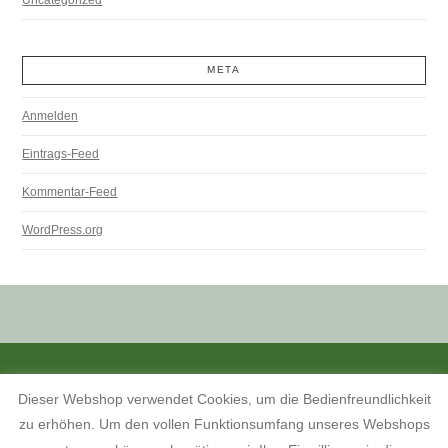
META
Anmelden
Eintrags-Feed
Kommentar-Feed
WordPress.org
ALLE PREISANGABEN SIND INKL. MWST. UND ZZGL. VERSANDKOSTEN.
Dieser Webshop verwendet Cookies, um die Bedienfreundlichkeit
KONTAKT
INFORMATIONEN ZUM SHOP
KUNDENKONTO
zu erhöhen. Um den vollen Funktionsumfang unseres Webshops
KONTAKT, ÖFFNUNGSZEITEN UND ANFAHRTSBESCHREIBUNG
TERMINE 2026
AGB
WIDERRUFSBELEHRUNG