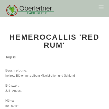
Na
HEMEROCALLIS 'RED
RUM'
Taglilie
Beschreibung:
hellrote Blüten mit gelbem Mittelstreifen und Schlund
Blütezeit:
Juli - August
Höhe:
50 - 60 cm