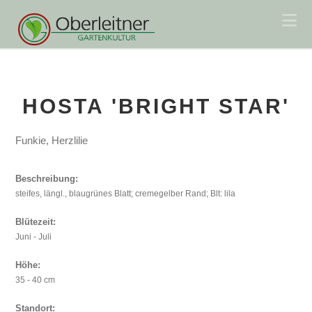
Na
HOSTA 'BRIGHT STAR'
Funkie, Herzlilie
Beschreibung:
steifes, längl., blaugrünes Blatt; cremegelber Rand; Blt: lila
Blütezeit:
Juni - Juli
Höhe:
35 - 40 cm
Standort: