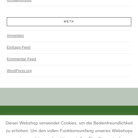
META
Anmelden
Eintrags-Feed
Kommentar-Feed
WordPress.org
ALLE PREISANGABEN SIND INKL. MWST. UND ZZGL. VERSANDKOSTEN.
Dieser Webshop verwendet Cookies, um die Bedienfreundlichkeit
KONTAKT
INFORMATIONEN ZUM SHOP
KUNDENKONTO
zu erhöhen. Um den vollen Funktionsumfang unseres Webshops
KONTAKT, ÖFFNUNGSZEITEN UND ANFAHRTSBESCHREIBUNG
TERMINE 2026
AGB
WIDERRUFSBELEHRUNG