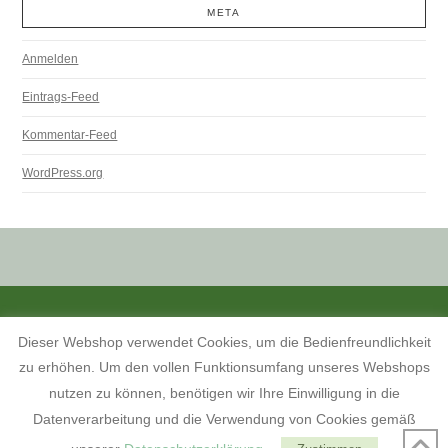
META
Anmelden
Eintrags-Feed
Kommentar-Feed
WordPress.org
ALLE PREISANGABEN SIND INKL. MWST. UND ZZGL. VERSANDKOSTEN.
Dieser Webshop verwendet Cookies, um die Bedienfreundlichkeit
KONTAKT
INFORMATIONEN ZUM SHOP
KUNDENKONTO
zu erhöhen. Um den vollen Funktionsumfang unseres Webshops
KONTAKT, ÖFFNUNGSZEITEN UND ANFAHRTSBESCHREIBUNG
TERMINE 2026
AGB
WIDERRUFSBELEHRUNG
nutzen zu können, benötigen wir Ihre Einwilligung in die
DATENSCHUTZERKLÄRUNG
IMPRESSUM
Datenverarbeitung und die Verwendung von Cookies gemäß
FACEBOOK