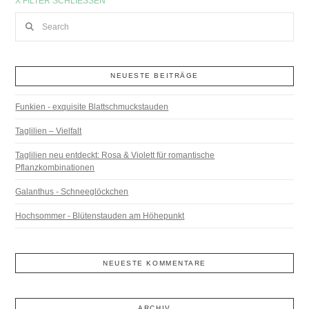
X FILTER SCHLIESSEN
Search
NEUESTE BEITRÄGE
Funkien - exquisite Blattschmuckstauden
Taglilien – Vielfalt
Taglilien neu entdeckt: Rosa & Violett für romantische
Pflanzkombinationen
Galanthus - Schneeglöckchen
Hochsommer - Blütenstauden am Höhepunkt
NEUESTE KOMMENTARE
ARCHIV