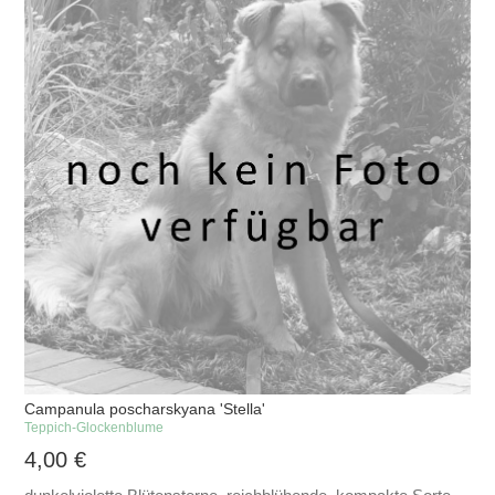
Campanula poscharskyana 'Stella'
Teppich-Glockenblume
4,00
€