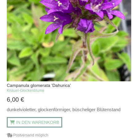
Campanula glomerata 'Dahurica'
Knäuel-Glockenblume
6,00
€
dunkelvioletter, glockenförmiger, büscheliger Blütenstand
IN DEN WARENKORB
Postversand möglich