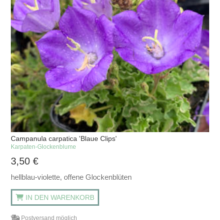
Campanula carpatica 'Blaue Clips'
Karpaten-Glockenblume
3,50
€
hellblau-violette, offene Glockenblüten
IN DEN WARENKORB
Postversand möglich