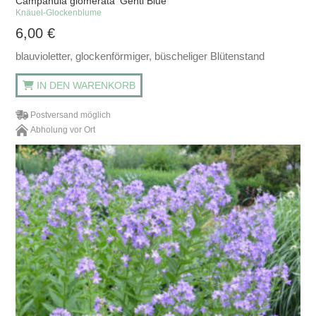
Campanula glomerata 'Genti Blue'
Knäuel-Glockenblume
6,00
€
blauvioletter, glockenförmiger, büscheliger Blütenstand
IN DEN WARENKORB
Postversand möglich
Abholung vor Ort