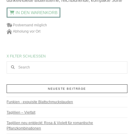
dunkelviolette Blütensterne, reichblühende, kompakte Sorte
IN DEN WARENKORB
Postversand möglich
Abholung vor Ort
X FILTER SCHLIESSEN
Search
NEUESTE BEITRÄGE
Funkien - exquisite Blattschmuckstauden
Taglilien – Vielfalt
Taglilien neu entdeckt: Rosa & Violett für romantische
Pflanzkombinationen