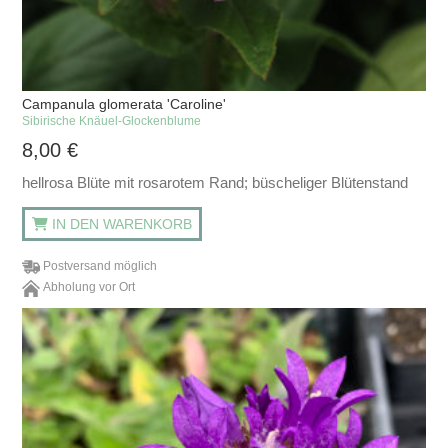
Campanula glomerata 'Caroline'
Sibirische Knäuel-Glockenblume
8,00
€
hellrosa Blüte mit rosarotem Rand; büscheliger Blütenstand
IN DEN WARENKORB
Postversand möglich
Abholung vor Ort