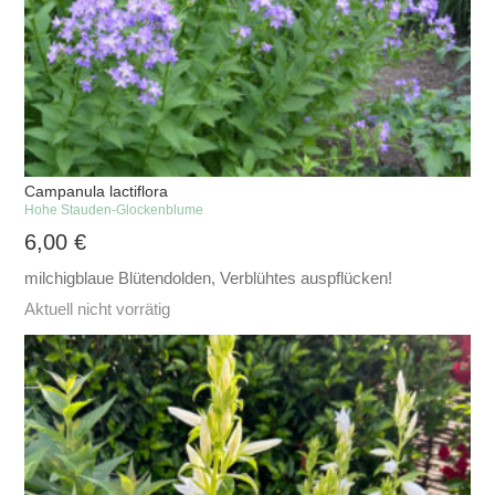
Campanula lactiflora
Hohe Stauden-Glockenblume
6,00
€
milchigblaue Blütendolden, Verblühtes auspflücken!
Aktuell nicht vorrätig