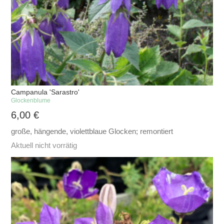
Campanula 'Sarastro'
Glockenblume
6,00
€
große, hängende, violettblaue Glocken; remontiert
Aktuell nicht vorrätig