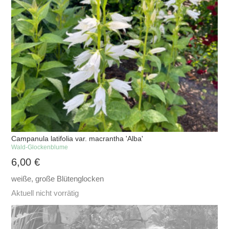
Campanula latifolia var. macrantha 'Alba'
Wald-Glockenblume
6,00
€
weiße, große Blütenglocken
Aktuell nicht vorrätig