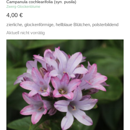
Campanula cochlearifolia (syn. pusila)
Zwerg-Glockenblume
4,00
€
zierliche, glockenförmige, hellblaue Blütchen, polsterbildend
Aktuell nicht vorrätig