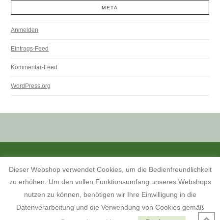
META
Anmelden
Eintrags-Feed
Kommentar-Feed
WordPress.org
ALLE PREISANGABEN SIND INKL. MWST. UND ZZGL. VERSANDKOSTEN.
Dieser Webshop verwendet Cookies, um die Bedienfreundlichkeit
KONTAKT
INFORMATIONEN ZUM SHOP
KUNDENKONTO
zu erhöhen. Um den vollen Funktionsumfang unseres Webshops
KONTAKT, ÖFFNUNGSZEITEN UND ANFAHRTSBESCHREIBUNG
TERMINE 2026
AGB
WIDERRUFSBELEHRUNG
nutzen zu können, benötigen wir Ihre Einwilligung in die
DATENSCHUTZERKLÄRUNG
IMPRESSUM
Datenverarbeitung und die Verwendung von Cookies gemäß