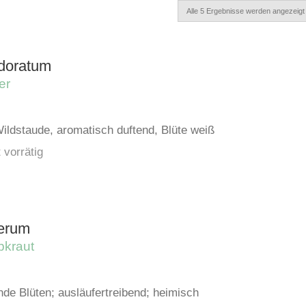
Alle 5 Ergebnisse werden angezeigt
doratum
er
ildstaude, aromatisch duftend, Blüte weiß
 vorrätig
erum
bkraut
nde Blüten; ausläufertreibend; heimisch