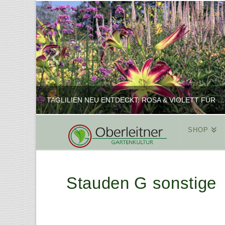
TAGLILIEN NEU ENTDECKT: ROSA & VIOLETT FÜR ROMANTISCHE PFLANZKOMBINATIONEN
SHOP
REINHARD
PFLANZENPRÄSENTATION, SHOP
Stauden G sonstige
FEBRUAR 16, 2025