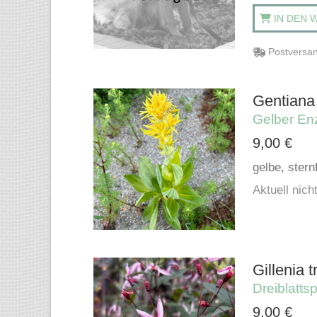
IN DEN 
Postversan
Gentiana 
Gelber En
9,00
€
gelbe, stern
Aktuell nicht
Gillenia t
Dreiblattsp
9,00
€