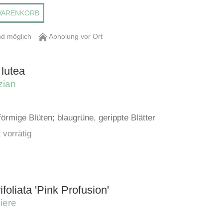
WARENKORB
d möglich
Abholung vor Ort
lutea
zian
förmige Blüten; blaugrüne, gerippte Blätter
 vorrätig
rifoliata 'Pink Profusion'
iere