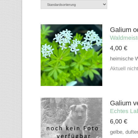
Galium o
Waldmeist
4,00
€
heimische W
Aktuell nicht
Galium v
Echtes La
6,00
€
gelbe, dufte