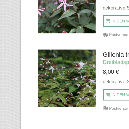
dekorative 
IN DEN 
Postversan
Gillenia tr
Dreiblattsp
8,00
€
dekorative 
IN DEN 
Postversan