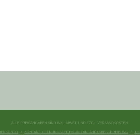
ALLE PREISANGABEN SIND INKL. MWST. UND ZZGL. VERSANDKOSTEN.
DENKONTO
KONTAKT, ÖFFNUNGSZEITEN UND ANFAHRTSBESCHREIBUNG
TE
DATENSCHUTZERKLÄRUNG
IMPRESSUM